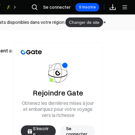
Se connecter
Récompenses
S’inscrire
its disponibles dans votre région.
Changer de site
ent autour du Bitcoin atteint un ratio haussier vers baissie
Rejoindre Gate
Obtenez les dernières mises à jour
et embarquez pour votre voyage
vers la richesse
S’inscrir
Se
e
connecter