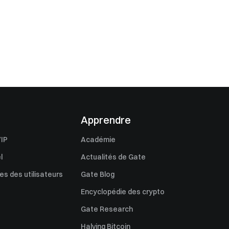
Apprendre
IP
Académie
l
Actualités de Gate
s des utilisateurs
Gate Blog
Encyclopédie des crypto
Gate Research
Halving Bitcoin