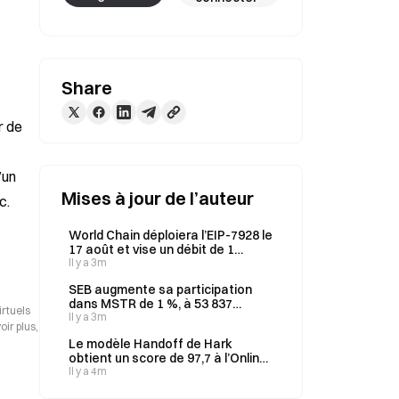
Share
 de 
un 
Mises à jour de l’auteur
c.
World Chain déploiera l’EIP-7928 le
17 août et vise un débit de 1
gigagas/s
Il y a 3m
SEB augmente sa participation
dans MSTR de 1 %, à 53 837
irtuels
actions, le 6 août
Il y a 3m
ir plus,
Le modèle Handoff de Hark
obtient un score de 97,7 à l’Online-
Mind2Web et devance les autres
Il y a 4m
modèles d’IA du benchmark, avant