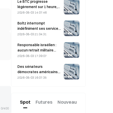
rapprochent de 6 000
Le BTC progresse
dollars la tonne
légèrement sur 1 heure,
+0,12 % : l’apaisement
2026-08-03 14:07:46
géopolitique et
l’alignement des
Boltz interrompt
indicateurs macro
indéfiniment ses services
soutiennent le rebond à
de pont Bitcoin après des
2026-08-03 21:04:31
court terme
attaques assistées par IA
Responsable israélien :
aucun retrait militaire
avant que le Hamas ne
2026-08-03 17:39:07
désarme
Des sénateurs
démocrates américains
exhortent la CFTC à
2026-08-03 16:07:35
encadrer les produits de
paris liés aux feux de
forêt, alors que la saison
des incendies pourrait
Spot
Futures
Nouveau
battre des records
0/400