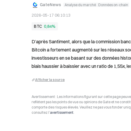
GateNews
Analyse du marché
Données on-chain
2026-05-17 06:10:13
BTC
0,84%
D’après Santiment, alors que la commission banca
Bitcoin a fortement augmenté sur les réseaux soc
investisseurs en se basant sur des données histo
biais haussier à baissier avec un ratio de 1,55x,
Afficher la source
Avertissement : Les informations figurant sur cette page peuven
reflètent pas les points de vue ou opinions de Gate et ne consti
comporte des risques élevés. Veuillez ne pas vous fonder uniq
consultez l’
avertissement
.