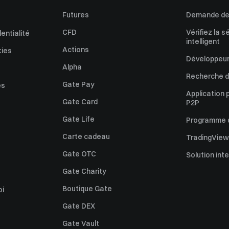
Futures
Demande de 
CFD
Vérifiez la s
dentialité
intelligent
Actions
kies
Développeur
Alpha
Recherche de
Gate Pay
es
Application 
Gate Card
P2P
Gate Life
Programme d'
Carte cadeau
TradingView
Gate OTC
Solution int
Gate Charity
Boutique Gate
oi
Gate DEX
Gate Vault