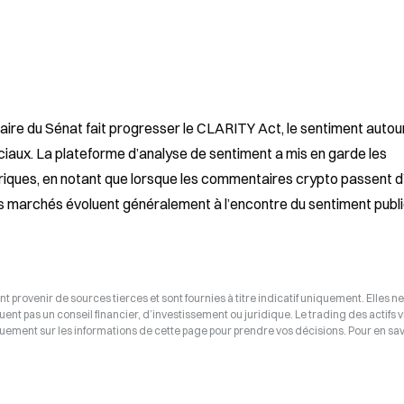
ire du Sénat fait progresser le CLARITY Act, le sentiment autour
iaux. La plateforme d’analyse de sentiment a mis en garde les 
riques, en notant que lorsque les commentaires crypto passent d’
 les marchés évoluent généralement à l’encontre du sentiment publi
t provenir de sources tierces et sont fournies à titre indicatif uniquement. Elles ne
tuent pas un conseil financier, d’investissement ou juridique. Le trading des actifs v
uement sur les informations de cette page pour prendre vos décisions. Pour en savo