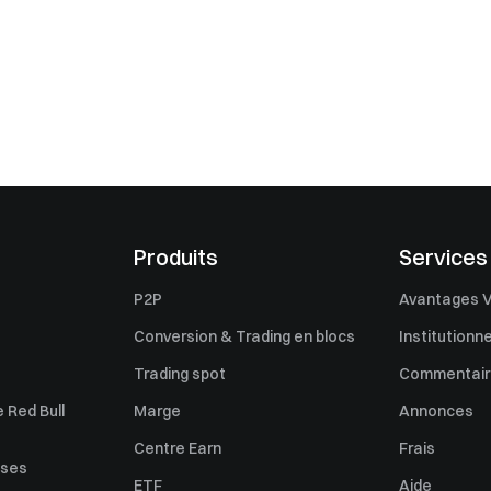
Produits
Services
P2P
Avantages V
Conversion & Trading en blocs
Institutionne
Trading spot
Commentaire
 Red Bull
Marge
Annonces
Centre Earn
Frais
uses
ETF
Aide