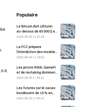
GPT-5.4.
Populaire
Le Bitcoin doit clôturer
plus
au-dessus de 63 000 $ en
août pour confirmer le
2026-08-03 11:01:46
creux du bear market,
selon une étude : cela
La FCC prépare
p
pourrait être multiplié par
l’interdiction des modules
10.
optiques chinois pour
2026-08-04 11:19:53
centres de données ;
Xinyuan pourrait subir un
Les jetons RWA, GameFi
15-9,
impact sur 27 % de sa part
et de restaking dominent
de marché.
les performances du
2026-08-03 17:05:42
marché en juillet.
Les futures sur le cacao
bondissent de 10 % en
raison de préoccupations
2026-08-03 17:05:23
concernant l’offre et se