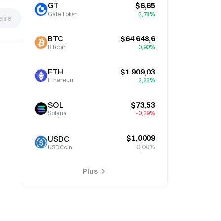
GT
$6,65
GateToken
2,78%
ire
BTC
$64 648,6
Bitcoin
0,90%
ETH
$1 909,03
Ethereum
2,22%
SOL
$73,53
Solana
-0,29%
$1,0009
USDC
0,00%
USDCoin
Plus