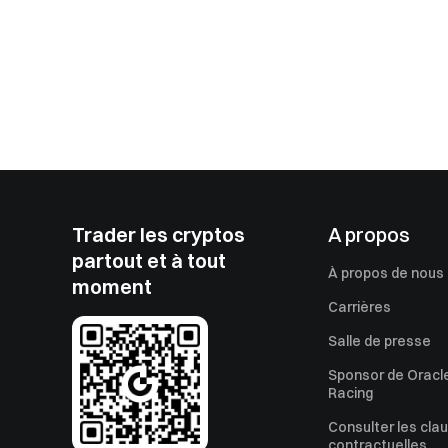
Trader les cryptos
A propos
partout et à tout
À propos de nous
moment
Carrières
Salle de presse
Sponsor de Oracle
Racing
Consulter les cla
contractuelles