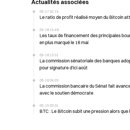
Actualités associées
05-17 02:15
Le ratio de profit réalisé moyen du Bitcoin at
05-16 15:49
Les taux de financement des principales bou
en plus marqué le 16 mai
05-16 13:31
La commission sénatoriale des banques adopte
pour signature d’ici août
05-16 04:25
La commission bancaire du Sénat fait avancer
avec le soutien démocrate
05-15 03:01
BTC : Le Bitcoin subit une pression alors que