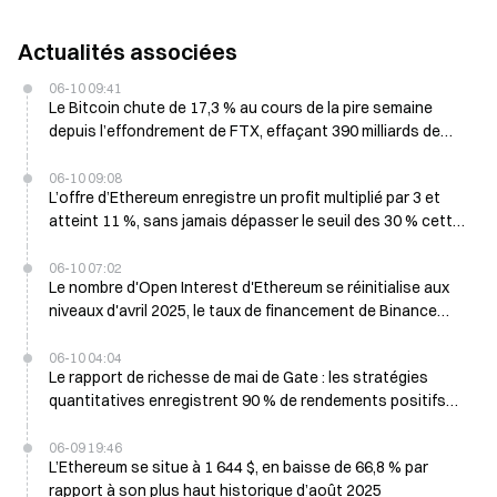
Actualités associées
06-10 09:41
Le Bitcoin chute de 17,3 % au cours de la pire semaine
depuis l’effondrement de FTX, effaçant 390 milliards de
dollars des marchés crypto
06-10 09:08
L’offre d’Ethereum enregistre un profit multiplié par 3 et
atteint 11 %, sans jamais dépasser le seuil des 30 % cette
saison
06-10 07:02
Le nombre d'Open Interest d'Ethereum se réinitialise aux
niveaux d'avril 2025, le taux de financement de Binance
passe en territoire négatif
06-10 04:04
Le rapport de richesse de mai de Gate : les stratégies
quantitatives enregistrent 90 % de rendements positifs
malgré le repli du marché
06-09 19:46
L’Ethereum se situe à 1 644 $, en baisse de 66,8 % par
rapport à son plus haut historique d’août 2025