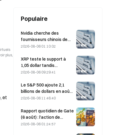
profit du CGRI
Populaire
Nvidia cherche des
fournisseurs chinois de
stations de base IA pour
2026-08-06 01:10:02
irtuels
le déploiement du réseau
ir plus,
6G
XRP teste le support à
1,05 dollar tandis
qu’Ethereum se maintient
2026-08-06 09:29:41
à 1 908 dollars dans un
contexte de faible volume
Le S&P 500 ajoute 2,1
billions de dollars en août,
, et
en hausse de 3,12 %,
2026-08-06 11:46:40
tandis que le bitcoin ne
gagne que 2 %.
Rapport quotidien de Gate
(6 août) : l’action de
préférence STRC de
2026-08-06 01:24:57
Strategy rebondit