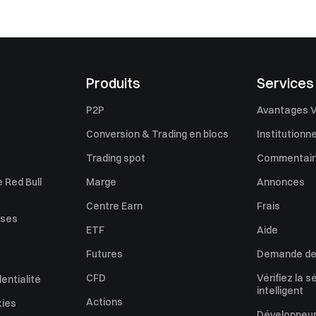
Produits
Services
P2P
Avantages V
Conversion & Trading en blocs
Institutionne
Trading spot
Commentaire
 Red Bull
Marge
Annonces
Centre Earn
Frais
uses
ETF
Aide
Futures
Demande de 
CFD
Vérifiez la s
dentialité
intelligent
Actions
kies
Développeur