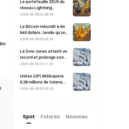
fortement ; Block relève
Le portefeuille ZEUS du
ses prévisions de
réseau Lightning
résultats pour l’ensemble
temporairement mis hors
2026-08-06 01:08:49
de l’année 2026
ligne après une attaque ;
l’équipe affirme que les
Le Bitcoin rebondit à 64
fonds des utilisateurs
640 dollars, tandis qu’une
n’ont pas été perdus
vulnérabilité de Coldcard
2026-08-06 00:58:38
des
propulse le nombre de
portefeuilles actifs à son
Le Dow Jones atteint un
plus haut niveau en trois
record et prolonge son
mois
rallye de cinq jours durant
2026-08-05 23:17:32
la nuit ; les
investissements dans l’IA
Unitas (UP) débloquera
stimulent les gains
9,38 millions de tokens
e
d’une valeur de 3,18
2026-08-06 03:03:16
millions de dollars le 13
août
Spot
Futures
Nouveau