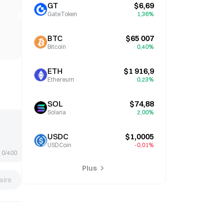
GT
$6,69
GateToken
1,36%
BTC
$65 007
Bitcoin
0,40%
ETH
$1 916,9
Ethereum
0,23%
SOL
$74,88
Solana
2,00%
USDC
$1,0005
USDCoin
-0,01%
0/400
Plus
ire