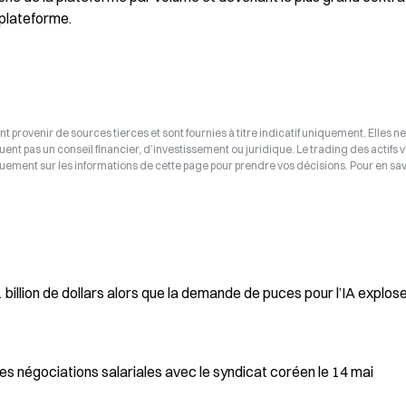
 plateforme.
t provenir de sources tierces et sont fournies à titre indicatif uniquement. Elles ne
tuent pas un conseil financier, d’investissement ou juridique. Le trading des actifs v
uement sur les informations de cette page pour prendre vos décisions. Pour en savo
billion de dollars alors que la demande de puces pour l’IA explose
s négociations salariales avec le syndicat coréen le 14 mai