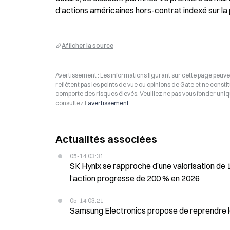
d’actions américaines hors-contrat indexé sur la
Afficher la source
Avertissement : Les informations figurant sur cette page peuven
reflètent pas les points de vue ou opinions de Gate et ne consti
comporte des risques élevés. Veuillez ne pas vous fonder uniq
consultez l’
avertissement
.
Actualités associées
05-14 03:31
SK Hynix se rapproche d’une valorisation de 1 
l’action progresse de 200 % en 2026
05-14 03:21
Samsung Electronics propose de reprendre le