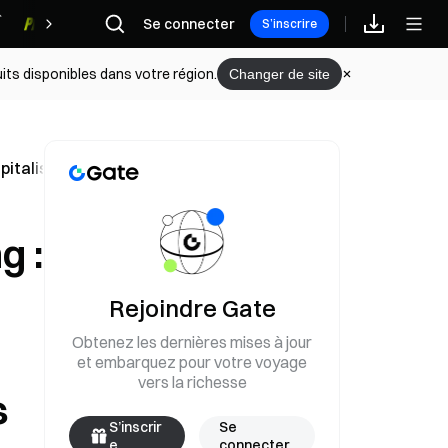
Se connecter
Récompenses
S’inscrire
its disponibles dans votre région.
Changer de site
pitalisation boursière dépasse 900 milliards de dollars ; l
g :
Rejoindre Gate
Obtenez les dernières mises à jour
et embarquez pour votre voyage
vers la richesse
s
S’inscrir
Se
e
connecter