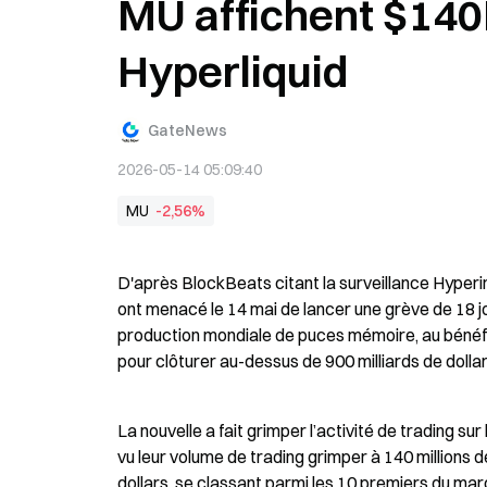
MU affichent $140
Hyperliquid
GateNews
2026-05-14 05:09:40
MU
-2,56%
D'après BlockBeats citant la surveillance Hyperi
ont menacé le 14 mai de lancer une grève de 18 jo
production mondiale de puces mémoire, au bénéfi
pour clôturer au-dessus de 900 milliards de dollar
La nouvelle a fait grimper l’activité de trading su
vu leur volume de trading grimper à 140 millions de
dollars, se classant parmi les 10 premiers du mar