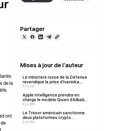
ur
Partager
Mises à jour de l’auteur
ariés 
Le ministère russe de la Défense
revendique la prise d’Ivanivka,
 de la 
dans la région ukrainienne de
Il y a 5m
,8% 
Kharkiv
Apple Intelligence prendra en
charge le modèle Qwen d’Alibaba
le 8 août
Il y a 9m
Le Trésor américain sanctionne
id ont 
deux plateformes crypto
iraniennes, Shelbit et Aban Tether,
Il y a 9m
 de 
pour blanchiment d’argent au
 