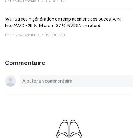
ChainNewsAbmedia
05-09 16:13
Wall Street « génération de remplacement des puces IA » :
Intel/AMD +25 %, Micron +37 %, NVIDIA en retard
ChainNewsAbmedia
05-09 00:39
Commentaire