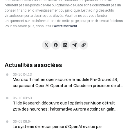
reflètent pas les points de vue ou opinions de Gate et ne constituent pas un
conseil financier, d’investissement ou juridique. Le trading des actifs
virtuels comporte des risques élevés. Veuillez ne pas vous fonder
uniquement sur les informations de cette page pour prendre vos décisions.
Pour en savoir plus, consultez l’
avertissement
.
Actualités associées
05-10 04:13
Microsoft met en open-source le modèle Phi-Ground 4B,
surpassant OpenAI Operator et Claude en précision de clic
à l’écran
05-10 03:53
Tilde Research découvre que l’optimiseur Muon détruit
25% des neurones ; l’alternative Aurora atteint un gain
d’efficacité des données de 100x
05-09 09:54
Le système de récompense d'OpenAI évalue par