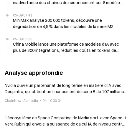
inadvertance des chaînes de raisonnement sur 6 modèles,
dont GPT-5.4
05-09 07:41
MiniMax analyse 200 000 tokens, découvre une
dégradation de 4,9 % dans les modèles de la série M2
05-09 05:53
China Mobile lance une plateforme de modèles d’IA avec
plus de 300 intégrations, réduit les coûts en tokens de
30%
Analyse approfondie
Nvidia ouvre un partenariat de long terme en matière d’IA avec
Deepinfra, qui obtient un financement de série B de 107 millions
de dollars afin de créer une « usine de jetons »
ChainNewsAbmedia
05-10 00:04
L’écosystème de Space Computing de Nvidia sort, avec Space-1
Vera Rubin qui envoie la puissance de calcul IA de niveau centre
de données dans l’espace