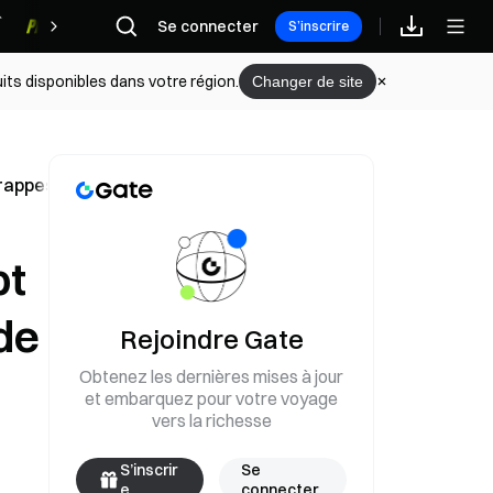
Se connecter
Récompenses
S’inscrire
its disponibles dans votre région.
Changer de site
rappes de drones le 10 juin
pt
de
Rejoindre Gate
Obtenez les dernières mises à jour
et embarquez pour votre voyage
vers la richesse
S’inscrir
Se
e
connecter