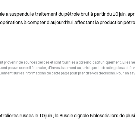
e a suspendu le traitement du pétrole brut à partir du 10 juin, apr
 opérations à compter d’aujourd’hui, affectant la production pétrol
t provenir de sources tierces et sont fournies à titre indicatif uniquement. Elles ne
tuent pas un conseil financier, d’investissement ou juridique. Le trading des actifs v
uement sur les informations de cette page pour prendre vos décisions. Pour en savo
étrolières russes le 10 juin ; la Russie signale 5 blessés lors de plus