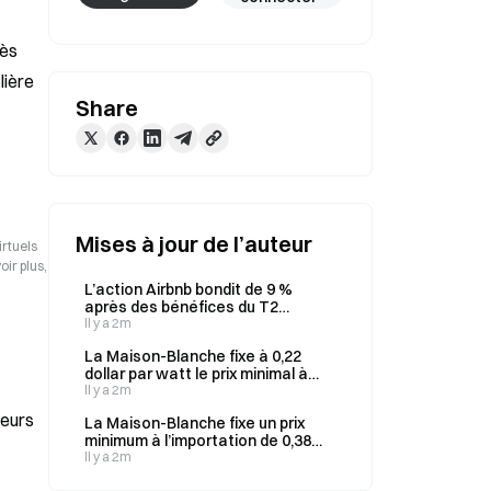
ès 
ière 
Share
Mises à jour de l’auteur
irtuels
ir plus,
L’action Airbnb bondit de 9 %
après des bénéfices du T2
supérieurs aux attentes, tandis
Il y a 2m
que l’entreprise relève ses
La Maison-Blanche fixe à 0,22
prévisions de chiffre d’affaires
dollar par watt le prix minimal à
pour le T3 à 4,69–4,77 milliards de
l’importation des cellules solaires.
Il y a 2m
dollars.
ieurs
La Maison-Blanche fixe un prix
minimum à l’importation de 0,38
dollar par watt pour les
Il y a 2m
composants solaires