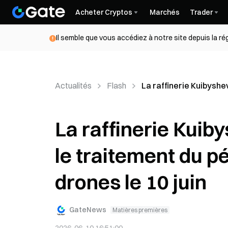
Acheter Cryptos
Marchés
Trader
Il semble que vous accédiez à notre site depuis la r
Actualités
Flash
La raffinerie Kuibyshe
La raffinerie Kuib
le traitement du p
drones le 10 juin
GateNews
Matières premières