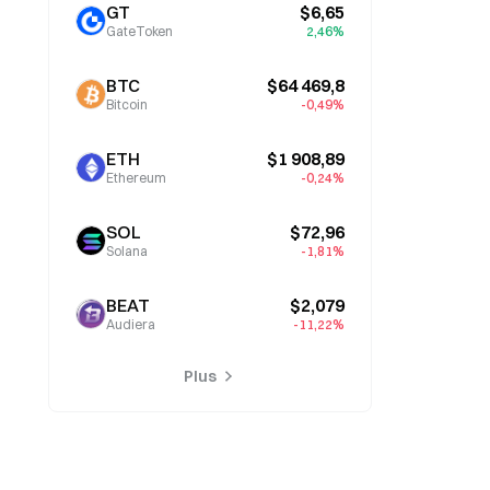
GT
$6,65
GateToken
2,46%
BTC
$64 469,8
Bitcoin
-0,49%
ETH
$1 908,89
Ethereum
-0,24%
SOL
$72,96
Solana
-1,81%
BEAT
$2,079
Audiera
-11,22%
Plus