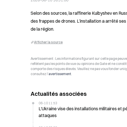
2026-06-10 16:51:00
Selon des sources, la raffinerie Kuibyshev en Russi
des frappes de drones. L’installation a arrêté ses
de la région.
Afficher la source
Avertissement : Les informations figurant sur cette page peuven
reflètent pas les points de vue ou opinions de Gate et ne consti
comporte des risques élevés. Veuillez ne pas vous fonder uniq
consultez l’
avertissement
.
Actualités associées
06-10 11:53
L’Ukraine vise des installations militaires et p
attaques