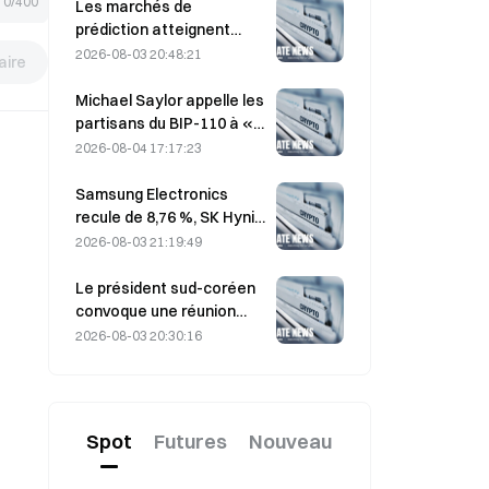
0/400
les flux s’inversent
Les marchés de
prédiction atteignent
$54B de volume en juillet,
2026-08-03 20:48:21
ire
tandis que la Coupe du
monde stimule le trading.
Michael Saylor appelle les
partisans du BIP-110 à «
se retirer », alors que le
2026-08-04 17:17:23
soutien des mineurs
stagne à 2,70 %
Samsung Electronics
recule de 8,76 %, SK Hynix
baisse de 8,79 % le 4 août
2026-08-03 21:19:49
après la reprise observée
en juillet
Le président sud-coréen
convoque une réunion
d’urgence de 7,5 heures
2026-08-03 20:30:16
sur le logement et les
actions le 3 août, alors
que le KOSPI recule de
31 %.
Spot
Futures
Nouveau