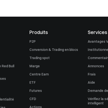
Produits
Services
P2P
Avantages V
Conversion & Trading en blocs
Institutionne
Trading spot
Commentaire
 Red Bull
Marge
Annonces
Centre Earn
Frais
uses
ETF
Aide
Futures
Demande de 
CFD
Vérifiez la s
dentialité
intelligent
Actions
kies