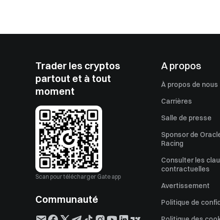
Trader les cryptos
A propos
partout et à tout
À propos de nous
moment
Carrières
Salle de presse
Sponsor de Oracle
Racing
Consulter les cla
contractuelles
Scan pour télécharger Gate app
Avertissement
Communauté
Politique de confi
Politique des coo