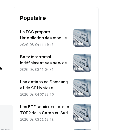
Populaire
La FCC prépare
l’interdiction des modules
optiques chinois pour
2026-08-04 11:19:53
centres de données ;
Xinyuan pourrait subir un
Boltz interrompt
impact sur 27 % de sa part
indéfiniment ses services
dé
de marché.
de pont Bitcoin après des
2026-08-03 21:04:31
attaques assistées par IA
Les actions de Samsung
et de SK Hynix se
redressent après des
2026-08-04 07:33:40
pertes de 5 % grâce aux
achats des particuliers
Les ETF semiconducteurs
TOP2 de la Corée du Sud
chutent de 36 % au cours
2026-08-03 21:13:48
du mois passé, tandis que