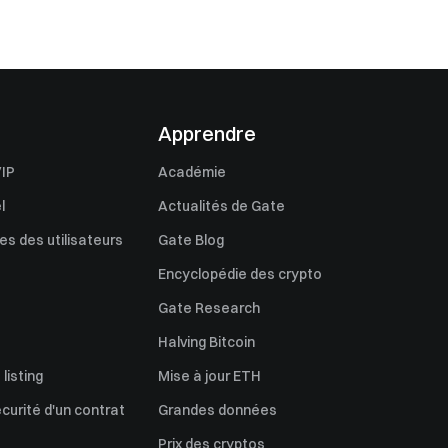
Apprendre
IP
Académie
l
Actualités de Gate
s des utilisateurs
Gate Blog
Encyclopédie des crypto
Gate Research
Halving Bitcoin
listing
Mise à jour ETH
écurité d'un contrat
Grandes données
Prix des cryptos