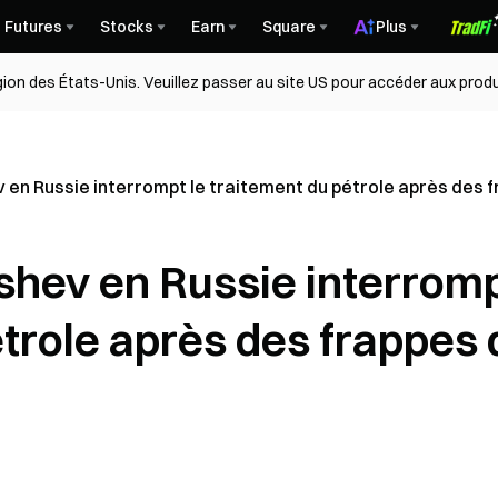
Futures
Stocks
Earn
Square
Plus
égion des États-Unis. Veuillez passer au site US pour accéder aux produ
v en Russie interrompt le traitement du pétrole après des f
yshev en Russie interrom
étrole après des frappes 