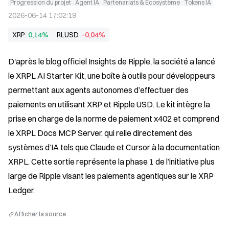
Progression du projet
Agent IA
Partenariats & Écosystème
Tokens IA
2026-06-14 17:02:19
XRP
0,14%
RLUSD
-0,04%
D'après le blog officiel Insights de Ripple, la société a lancé 
le XRPL AI Starter Kit, une boîte à outils pour développeurs 
permettant aux agents autonomes d’effectuer des 
paiements en utilisant XRP et Ripple USD. Le kit intègre la 
prise en charge de la norme de paiement x402 et comprend 
le XRPL Docs MCP Server, qui relie directement des 
systèmes d’IA tels que Claude et Cursor à la documentation 
XRPL. Cette sortie représente la phase 1 de l’initiative plus 
large de Ripple visant les paiements agentiques sur le XRP 
Ledger.
Afficher la source