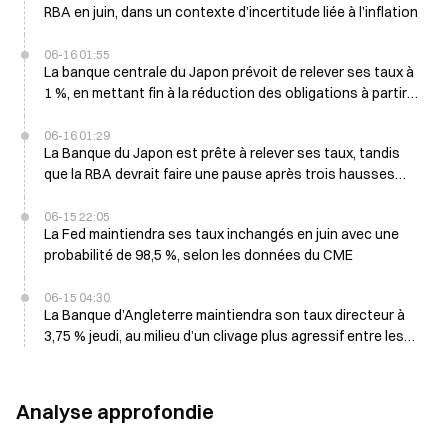
RBA en juin, dans un contexte d’incertitude liée à l’inflation
06-16 01:55
La banque centrale du Japon prévoit de relever ses taux à
1 %, en mettant fin à la réduction des obligations à partir
d’avril 2027
06-16 01:29
La Banque du Japon est prête à relever ses taux, tandis
que la RBA devrait faire une pause après trois hausses
consécutives le 16 juin
06-15 22:05
La Fed maintiendra ses taux inchangés en juin avec une
probabilité de 98,5 %, selon les données du CME
06-15 04:30
La Banque d’Angleterre maintiendra son taux directeur à
3,75 % jeudi, au milieu d’un clivage plus agressif entre les
responsables chargés de fixer les taux
Analyse approfondie