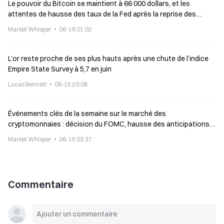
Le pouvoir du Bitcoin se maintient à 66 000 dollars, et les
attentes de hausse des taux de la Fed après la reprise des
négociations entre l’Iran et les États-Unis tombent à 58 %
Market Whisper
06-16 01:02
L’or reste proche de ses plus hauts après une chute de l’indice
Empire State Survey à 5,7 en juin
Lucas Bennett
06-15 20:08
Événements clés de la semaine sur le marché des
cryptomonnaies : décision du FOMC, hausse des anticipations
de taux de la Banque du Japon, accord entre les États-Unis et
Market Whisper
06-15 03:37
l’Iran
Commentaire