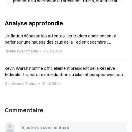
présente sa démission au président Trump, effective au
moment où Kevin Walsh prend ses fonctions
Analyse approfondie
L’inflation dépasse les attentes, les traders commencent à
parier sur une hausse des taux de la Fed en décembre :
probabilité de 51 %
ChainNewsAbmedia
05-15 23:23
Kevin Warsh nommé officiellement président de la Réserve
fédérale : trajectoire de réduction du bilan et perspectives pour
le marché des cryptomonnaies
Gate Instant Trends
05-15 09:14
Commentaire