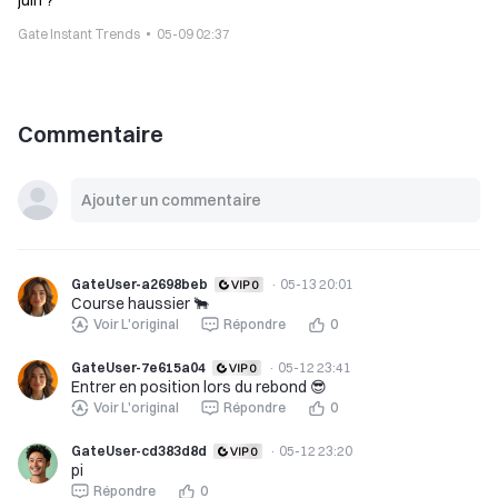
juin ?
Gate Instant Trends
05-09 02:37
Commentaire
GateUser-a2698beb
·
05-13 20:01
Course haussier 🐂
Voir L'original
Répondre
0
GateUser-7e615a04
·
05-12 23:41
Entrer en position lors du rebond 😎
Voir L'original
Répondre
0
GateUser-cd383d8d
·
05-12 23:20
pi
Répondre
0