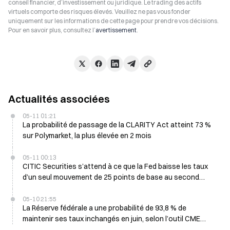
conseil financier, d’investissement ou juridique. Le trading des actifs
virtuels comporte des risques élevés. Veuillez ne pas vous fonder
uniquement sur les informations de cette page pour prendre vos décisions.
Pour en savoir plus, consultez l’
avertissement
.
Actualités associées
05-11 01:21
La probabilité de passage de la CLARITY Act atteint 73 %
sur Polymarket, la plus élevée en 2 mois
05-11 00:13
CITIC Securities s’attend à ce que la Fed baisse les taux
d’un seul mouvement de 25 points de base au second
semestre 2026
05-10 21:55
La Réserve fédérale a une probabilité de 93,8 % de
maintenir ses taux inchangés en juin, selon l’outil CME
FedWatch