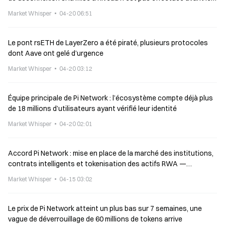
27 avril
Market Whisper
04-20 06:51
Le pont rsETH de LayerZero a été piraté, plusieurs protocoles
dont Aave ont gelé d’urgence
Market Whisper
04-20 03:12
Équipe principale de Pi Network : l’écosystème compte déjà plus
de 18 millions d’utilisateurs ayant vérifié leur identité
Market Whisper
04-20 02:01
Accord Pi Network : mise en place de la marché des institutions,
contrats intelligents et tokenisation des actifs RWA —
lancement en mai
Market Whisper
04-15 03:02
Le prix de Pi Network atteint un plus bas sur 7 semaines, une
vague de déverrouillage de 60 millions de tokens arrive