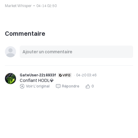
Market Whisper
04-14 02:50
Commentaire
GateUser-2216933f
·
04-20 03:46
Confiant HODL💎
Voir L'original
Répondre
0