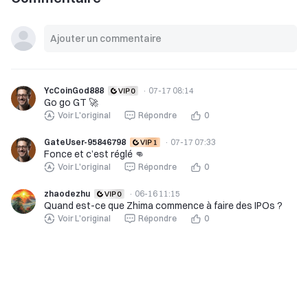
YcCoinGod888
·
07-17 08:14
Go go GT 🚀
Voir L'original
Répondre
0
GateUser-95846798
·
07-17 07:33
Fonce et c’est réglé 👊
Voir L'original
Répondre
0
zhaodezhu
·
06-16 11:15
Quand est-ce que Zhima commence à faire des IPOs ?
Voir L'original
Répondre
0