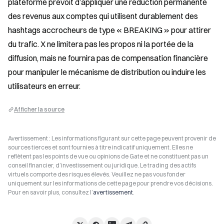
plateforme prévoit d’appliquer une réduction permanente 
des revenus aux comptes qui utilisent durablement des 
hashtags accrocheurs de type « BREAKING » pour attirer 
du trafic. X ne limitera pas les propos ni la portée de la 
diffusion, mais ne fournira pas de compensation financière 
pour manipuler le mécanisme de distribution ou induire les 
utilisateurs en erreur.
Afficher la source
Avertissement : Les informations figurant sur cette page peuvent provenir de
sources tierces et sont fournies à titre indicatif uniquement. Elles ne
reflètent pas les points de vue ou opinions de Gate et ne constituent pas un
conseil financier, d’investissement ou juridique. Le trading des actifs
virtuels comporte des risques élevés. Veuillez ne pas vous fonder
uniquement sur les informations de cette page pour prendre vos décisions.
Pour en savoir plus, consultez l’
avertissement
.