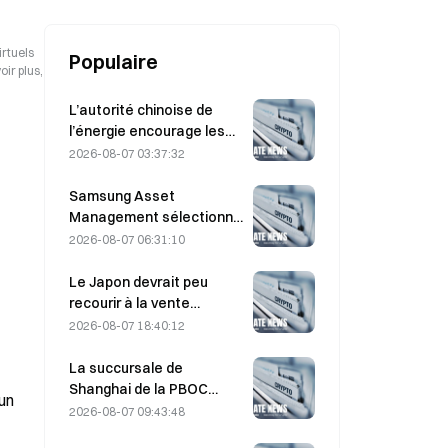
prévu en 2027.
irtuels
Populaire
ir plus,
L’autorité chinoise de
l’énergie encourage les
avancées dans les semi-
2026-08-07 03:37:32
conducteurs de
puissance et les
Samsung Asset
équipements UHV
Management sélectionne
3 partenaires de capital-
2026-08-07 06:31:10
risque pour gérer
l’allocation d’un fonds de
Le Japon devrait peu
90 milliards de KRW
recourir à la vente
d’obligations du Trésor
2026-08-07 18:40:12
américain à moyen terme
pour intervenir ; l’impact
La succursale de
sur les rendements à long
Shanghai de la PBOC
un
terme serait limité.
réaffirme la répression
2026-08-07 09:43:48
des cryptomonnaies lors