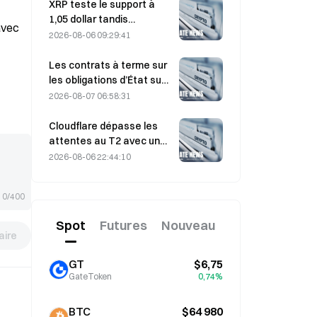
de sa conférence de
XRP teste le support à
travail du 4 août
1,05 dollar tandis
avec
qu’Ethereum se maintient
2026-08-06 09:29:41
à 1 908 dollars dans un
contexte de faible volume
Les contrats à terme sur
les obligations d’État sud-
coréennes à 3 ans et à 10
2026-08-07 06:58:31
ans reculent le 7 août,
avant l’adjudication
Cloudflare dépasse les
prévue la semaine
attentes au T2 avec un
prochaine.
chiffre d’affaires de 696,1
2026-08-06 22:44:10
millions de dollars, en
hausse de 36 % sur un an ;
0/400
l’action bondit de 17 %
après la clôture
Spot
Futures
Nouveau
ire
GT
$6,75
GateToken
0,74%
BTC
$64 980