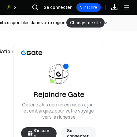
Se connecter
Récompenses
S’inscrire
its disponibles dans votre région.
Changer de site
ation de titres tokenisés
Rejoindre Gate
Obtenez les dernières mises à jour
et embarquez pour votre voyage
vers la richesse
S’inscrir
Se
e
connecter