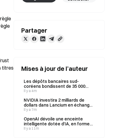
ègle 
ègle 
Partager
rust 
titres 
Mises à jour de l’auteur
Les dépôts bancaires sud-
coréens bondissent de 35 000
milliards de wons en un mois,
Il y a 4m
tandis que la volatilité des
NVIDIA investira 2 milliards de
marchés boursiers s’envole
dollars dans Lancium en échange
d’une participation de 20 % dans
Il y a 7m
Stargate, son partenaire de
OpenAI dévoile une enceinte
centres de données.
intelligente dotée d’IA, en forme
de donut, vendue entre 300 et 400
Il y a 11m
dollars, dont le lancement est