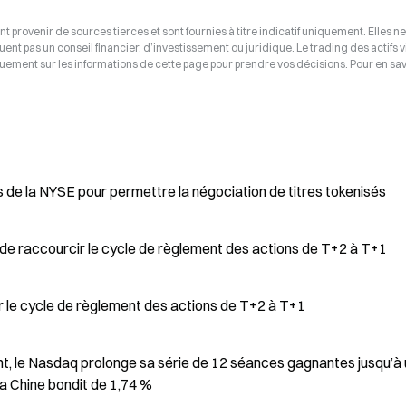
t provenir de sources tierces et sont fournies à titre indicatif uniquement. Elles ne
tuent pas un conseil financier, d’investissement ou juridique. Le trading des actifs v
uement sur les informations de cette page pour prendre vos décisions. Pour en savo
 de la NYSE pour permettre la négociation de titres tokenisés
e raccourcir le cycle de règlement des actions de T+2 à T+1
le cycle de règlement des actions de T+2 à T+1
nt, le Nasdaq prolonge sa série de 12 séances gagnantes jusqu’à 
a Chine bondit de 1,74 %