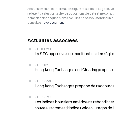
Avertissement : Les informations figurant sur cette page peuven
reflètent pas les points de vue ou opinions de Gate et ne consti
comporte des risques élevés. Veuillez ne pas vous fonder uniq
consultez l’
avertissement
.
Actualités associées
04-18 18:51
La SEC approuve une modification des règles
04-17 12:22
Hong Kong Exchanges and Clearing propose d
04-17 09:01
Hong Kong Exchanges propose de raccourcir 
04-17 01:53
Les indices boursiers américains rebondisse
nouveau sommet ; l’indice Golden Dragon de l