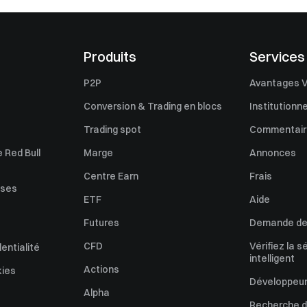
Produits
Services
P2P
Avantages V
Conversion & Trading en blocs
Institutionne
Trading spot
Commentaire
 Red Bull
Marge
Annonces
Centre Earn
Frais
uses
ETF
Aide
Futures
Demande de 
CFD
Vérifiez la s
dentialité
intelligent
Actions
kies
Développeur
Alpha
Recherche de