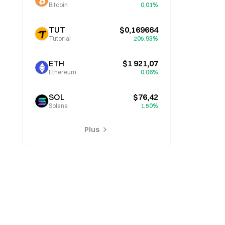
Bitcoin
0,01%
TUT
$0,169664
Tutorial
205,93%
ETH
$1 921,07
Ethereum
0,06%
SOL
$76,42
Solana
1,50%
Plus