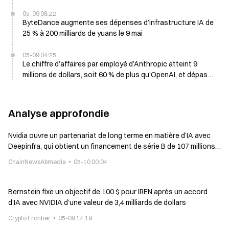
05-09 08:22
ByteDance augmente ses dépenses d’infrastructure IA de
25 % à 200 milliards de yuans le 9 mai
05-09 04:25
Le chiffre d’affaires par employé d’Anthropic atteint 9
millions de dollars, soit 60 % de plus qu’OpenAI, et dépasse
tous les géants technologiques cotés en bourse
Analyse approfondie
Nvidia ouvre un partenariat de long terme en matière d’IA avec
Deepinfra, qui obtient un financement de série B de 107 millions
de dollars afin de créer une « usine de jetons »
ChainNewsAbmedia
05-10 00:04
Bernstein fixe un objectif de 100 $ pour IREN après un accord
d’IA avec NVIDIA d’une valeur de 3,4 milliards de dollars
Crypto Frontier
05-09 14:19