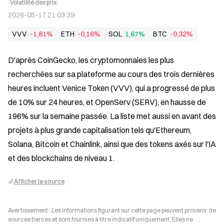
Volatilité des prix
2026-05-17 21:03:39
VVV
-1,81%
ETH
-0,16%
SOL
1,67%
BTC
-0,32%
D'après CoinGecko, les cryptomonnaies les plus 
recherchées sur sa plateforme au cours des trois dernières 
heures incluent Venice Token (VVV), qui a progressé de plus 
de 10% sur 24 heures, et OpenServ (SERV), en hausse de 
196% sur la semaine passée. La liste met aussi en avant des 
projets à plus grande capitalisation tels qu'Ethereum, 
Solana, Bitcoin et Chainlink, ainsi que des tokens axés sur l'IA 
et des blockchains de niveau 1.
Afficher la source
Avertissement : Les informations figurant sur cette page peuvent provenir de
sources tierces et sont fournies à titre indicatif uniquement. Elles ne