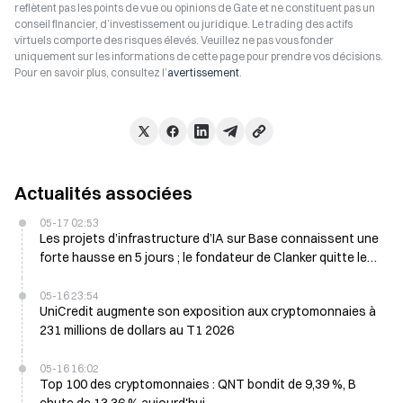
reflètent pas les points de vue ou opinions de Gate et ne constituent pas un
conseil financier, d’investissement ou juridique. Le trading des actifs
virtuels comporte des risques élevés. Veuillez ne pas vous fonder
uniquement sur les informations de cette page pour prendre vos décisions.
Pour en savoir plus, consultez l’
avertissement
.
Actualités associées
05-17 02:53
Les projets d’infrastructure d’IA sur Base connaissent une
forte hausse en 5 jours ; le fondateur de Clanker quitte les
lieux dans un contexte de basculement de l’écosystème
05-16 23:54
UniCredit augmente son exposition aux cryptomonnaies à
231 millions de dollars au T1 2026
05-16 16:02
Top 100 des cryptomonnaies : QNT bondit de 9,39 %, B