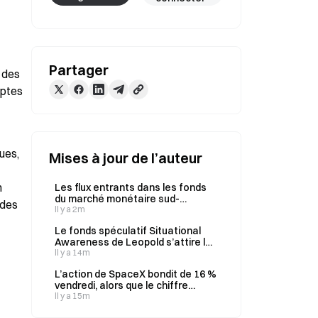
Partager
des 
ptes 
es, 
Mises à jour de l’auteur
 
Les flux entrants dans les fonds
du marché monétaire sud-
des 
coréens atteignent 27,7 billions de
Il y a 2m
wons en juillet, soit cinq fois la
Le fonds spéculatif Situational
moyenne mensuelle
Awareness de Leopold s’attire le
soutien de la Silicon Valley après
Il y a 14m
une performance de 80 % depuis
L’action de SpaceX bondit de 16 %
le début de l’année, malgré la
vendredi, alors que le chiffre
liquidation d’août
d’affaires du T2 atteint 7,8
Il y a 15m
milliards de dollars, en hausse de