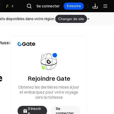
Se connecter
Récompenses
S’inscrire
its disponibles dans votre région.
Changer de site
Russie adopte une loi sur la monnaie numérique
t
e
Rejoindre Gate
Obtenez les dernières mises à jour
et embarquez pour votre voyage
vers la richesse
S’inscrir
Se
e
connecter