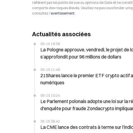
reflètent pas les points de vue ou opinions de Gate et ne consti
comporte des risques élevés. Veuillez ne pas vous fonder uniq
consultez l’
avertissement
.
Actualités associées
05-15 16:38
La Pologne approuve, vendredi, le projet de l
s’approfondit pour 96 millions de dollars
05-15 11:48
21Shares lance le premier ETF crypto actif a
numériques
05-15 10:24
Le Parlement polonais adopte une loi sur la 
d'enquête pour fraude Zondacrypto impliquant
05-15 08:42
La CME lance des contrats à terme sur l’indic