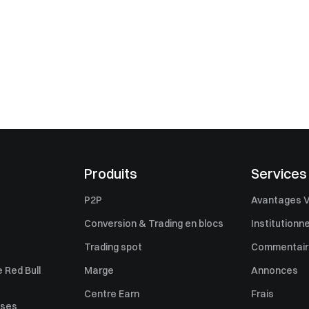
Produits
Services
P2P
Avantages V
Conversion & Trading en blocs
Institutionne
Trading spot
Commentaire
 Red Bull
Marge
Annonces
Centre Earn
Frais
uses