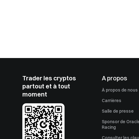
Trader les cryptos
A propos
partout et à tout
À propos de nous
moment
Carrières
Salle de presse
Sponsor de Oracle
Racing
Consulter les cla