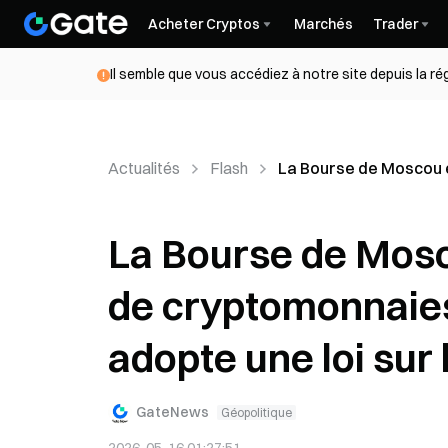
Acheter Cryptos
Marchés
Trader
Il semble que vous accédiez à notre site depuis la r
Actualités
Flash
La Bourse de Moscou é
La Bourse de Mosco
de cryptomonnaies
adopte une loi su
GateNews
Géopolitique