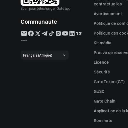
contractuelles
Scan pour télécharger Gate app
Avertissement
Communauté
Politique de confi
Politique des coo
Kit média
Preuve de réserv
Français (Afrique)
Licence
Sécurité
GateToken (GT)
GUSD
Gate Chain
Application de la l
Sommets