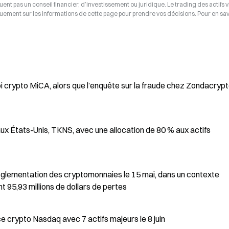
tuent pas un conseil financier, d’investissement ou juridique. Le trading des actifs v
uement sur les informations de cette page pour prendre vos décisions. Pour en savo
oi crypto MiCA, alors que l’enquête sur la fraude chez Zondacryp
ux États-Unis, TKNS, avec une allocation de 80 % aux actifs
réglementation des cryptomonnaies le 15 mai, dans un contexte
 95,93 millions de dollars de pertes
e crypto Nasdaq avec 7 actifs majeurs le 8 juin