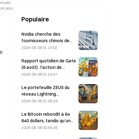
90 % sur un an
irtuels
ir plus,
Populaire
Nvidia cherche des
fournisseurs chinois de
stations de base IA pour
2026-08-06 01:10:02
to
le déploiement du réseau
6G
Rapport quotidien de Gate
(6 août) : l’action de
préférence STRC de
2026-08-06 01:24:57
Strategy rebondit
fortement ; Block relève
Le portefeuille ZEUS du
ses prévisions de
réseau Lightning
résultats pour l’ensemble
temporairement mis hors
2026-08-06 01:08:49
de l’année 2026
ligne après une attaque ;
l’équipe affirme que les
Le Bitcoin rebondit à 64
fonds des utilisateurs
640 dollars, tandis qu’une
n’ont pas été perdus
vulnérabilité de Coldcard
2026-08-06 00:58:38
propulse le nombre de