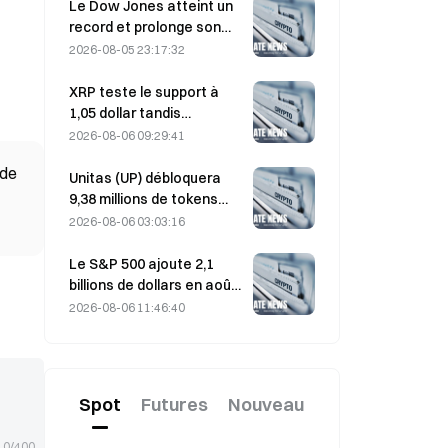
portefeuilles actifs à son
Le Dow Jones atteint un
plus haut niveau en trois
record et prolonge son
mois
rallye de cinq jours durant
2026-08-05 23:17:32
la nuit ; les
investissements dans l’IA
XRP teste le support à
stimulent les gains
1,05 dollar tandis
qu’Ethereum se maintient
2026-08-06 09:29:41
à 1 908 dollars dans un
 de
contexte de faible volume
Unitas (UP) débloquera
9,38 millions de tokens
d’une valeur de 3,18
2026-08-06 03:03:16
millions de dollars le 13
août
Le S&P 500 ajoute 2,1
billions de dollars en août,
en hausse de 3,12 %,
2026-08-06 11:46:40
tandis que le bitcoin ne
gagne que 2 %.
Spot
Futures
Nouveau
0/400