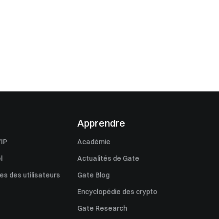
Apprendre
IP
Académie
l
Actualités de Gate
s des utilisateurs
Gate Blog
Encyclopédie des crypto
Gate Research