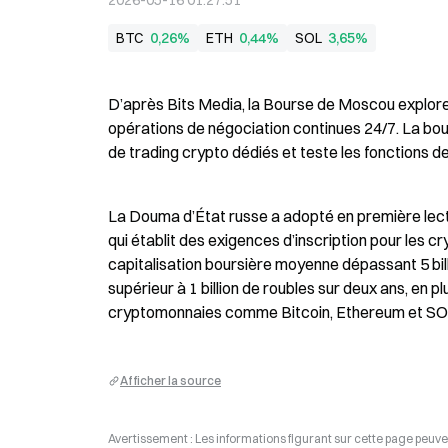
2026-05-16 01:27:51
BTC
0,26%
ETH
0,44%
SOL
3,65%
D’après Bits Media, la Bourse de Moscou explore
opérations de négociation continues 24/7. La bou
de trading crypto dédiés et teste les fonctions de
La Douma d’État russe a adopté en première lectur
qui établit des exigences d’inscription pour les c
capitalisation boursière moyenne dépassant 5 bil
supérieur à 1 billion de roubles sur deux ans, en p
cryptomonnaies comme Bitcoin, Ethereum et SOL
Afficher la source
Avertissement : Les informations figurant sur cette page peuven