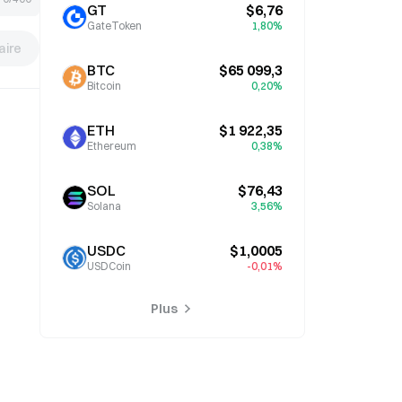
GT
$6,76
GateToken
1,80%
ire
BTC
$65 099,3
Bitcoin
0,20%
ETH
$1 922,35
Ethereum
0,38%
SOL
$76,43
Solana
3,56%
USDC
$1,0005
USDCoin
-0,01%
Plus