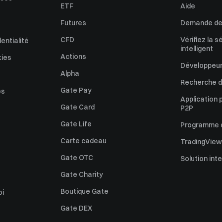
ETF
Aide
Futures
Demande de 
CFD
Vérifiez la s
dentialité
intelligent
Actions
kies
Développeur
Alpha
Recherche de
Gate Pay
es
Application 
Gate Card
P2P
Gate Life
Programme d'
Carte cadeau
TradingView
Gate OTC
Solution int
Gate Charity
Boutique Gate
oi
Gate DEX