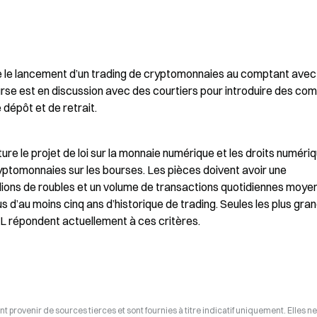
 le lancement d’un trading de cryptomonnaies au comptant avec 
rse est en discussion avec des courtiers pour introduire des com
 dépôt et de retrait.
e le projet de loi sur la monnaie numérique et les droits numériqu
ryptomonnaies sur les bourses. Les pièces doivent avoir une 
lions de roubles et un volume de transactions quotidiennes moyen
lus d’au moins cinq ans d’historique de trading. Seules les plus gran
 répondent actuellement à ces critères.
t provenir de sources tierces et sont fournies à titre indicatif uniquement. Elles ne