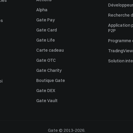
kies
Développeur
Alpha
Recherche de
Gate Pay
es
Application 
Gate Card
P2P
Gate Life
Programme d'
Carte cadeau
TradingView
Gate OTC
Solution int
Gate Charity
Boutique Gate
oi
Gate DEX
Gate Vault
Gate © 2013-2026.