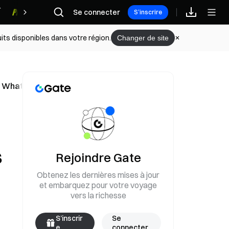
Se connecter
Récompenses
S’inscrire
its disponibles dans votre région.
Changer de site
s WhatsApp et Instagram
s
Rejoindre Gate
Obtenez les dernières mises à jour
et embarquez pour votre voyage
vers la richesse
S’inscrir
Se
e
connecter