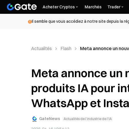
Acheter Cryptos
Marchés
Trader
Il semble que vous accédiez à notre site depuis la r
Actualités
Flash
Meta annonce un nouv
Meta annonce un 
produits IA pour i
WhatsApp et Inst
GateNews
Actualités de l’industrie de l’IA