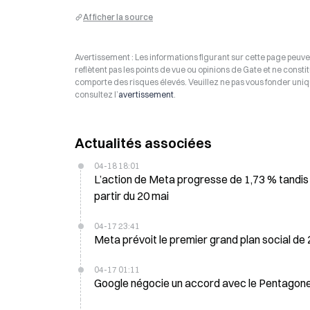
Afficher la source
Avertissement : Les informations figurant sur cette page peuven
reflètent pas les points de vue ou opinions de Gate et ne consti
comporte des risques élevés. Veuillez ne pas vous fonder uniq
consultez l’
avertissement
.
Actualités associées
04-18 18:01
L’action de Meta progresse de 1,73 % tandis 
partir du 20 mai
04-17 23:41
Meta prévoit le premier grand plan social de
04-17 01:11
Google négocie un accord avec le Pentagone 