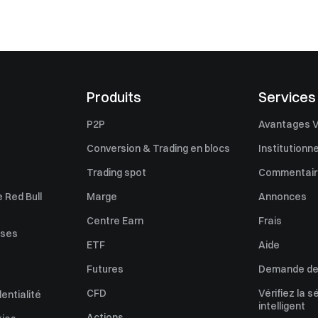
Produits
Services
P2P
Avantages V
Conversion & Trading en blocs
Institutionne
Trading spot
Commentaire
 Red Bull
Marge
Annonces
Centre Earn
Frais
uses
ETF
Aide
Futures
Demande de 
CFD
Vérifiez la s
dentialité
intelligent
Actions