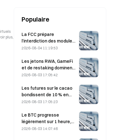
vulnérabilités du réseau électrique
Populaire
irtuels
La FCC prépare
ir plus,
l’interdiction des modules
optiques chinois pour
2026-08-04 11:19:53
centres de données ;
Xinyuan pourrait subir un
Les jetons RWA, GameFi
impact sur 27 % de sa part
et de restaking dominent
de marché.
les performances du
2026-08-03 17:05:42
marché en juillet.
Les futures sur le cacao
bondissent de 10 % en
raison de préoccupations
2026-08-03 17:05:23
concernant l’offre et se
rapprochent de 6 000
Le BTC progresse
dollars la tonne
légèrement sur 1 heure,
+0,12 % : l’apaisement
2026-08-03 14:07:46
géopolitique et