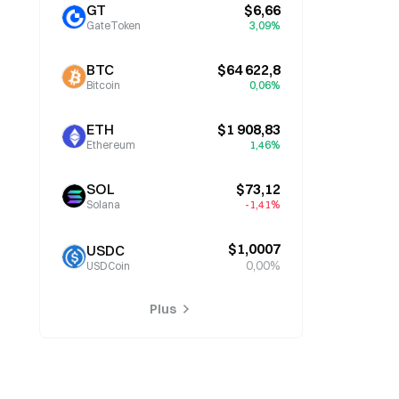
GT
$6,66
GateToken
3,09%
BTC
$64 622,8
Bitcoin
0,06%
ETH
$1 908,83
Ethereum
1,46%
SOL
$73,12
Solana
-1,41%
$1,0007
USDC
0,00%
USDCoin
Plus