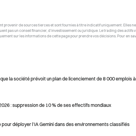
t provenir de sources tierces et sont fournies à titre indicatif uniquement. Elles ne
tuent pas un conseil financier, d’investissement ou juridique. Le trading des actifs v
uement sur les informations de cette page pour prendre vos décisions. Pour en savo
que la société prévoit un plan de licenciement de 8 000 emplois à
 2026 : suppression de 10 % de ses effectifs mondiaux
pour déployer l’IA Gemini dans des environnements classifiés