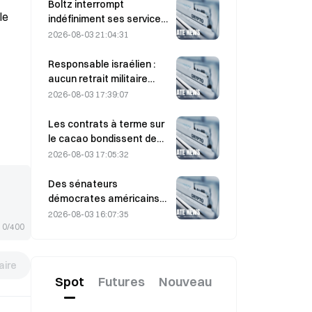
l’alignement des
Boltz interrompt
le
indicateurs macro
indéfiniment ses services
soutiennent le rebond à
de pont Bitcoin après des
2026-08-03 21:04:31
court terme
attaques assistées par IA
Responsable israélien :
aucun retrait militaire
avant que le Hamas ne
2026-08-03 17:39:07
désarme
Les contrats à terme sur
le cacao bondissent de
près de 8 % en séance
2026-08-03 17:05:32
intraday, lors de la
dernière journée de
Des sénateurs
vendredi, surprenant les
démocrates américains
participants au marché
exhortent la CFTC à
2026-08-03 16:07:35
encadrer les produits de
0/400
paris liés aux feux de
forêt, alors que la saison
ire
des incendies pourrait
Spot
Futures
Nouveau
battre des records