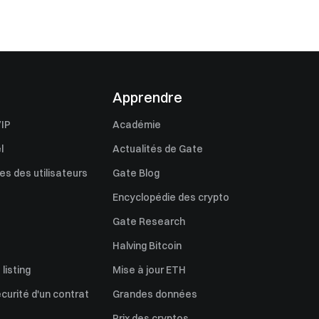
Apprendre
IP
Académie
l
Actualités de Gate
s des utilisateurs
Gate Blog
Encyclopédie des crypto
Gate Research
Halving Bitcoin
listing
Mise à jour ETH
écurité d'un contrat
Grandes données
Prix des cryptos