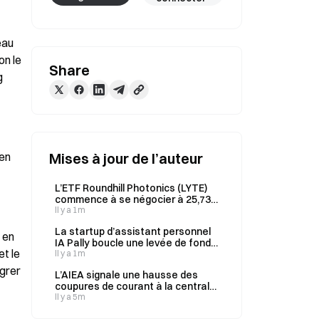
au 
n le 
Share
 
en 
Mises à jour de l’auteur
L’ETF Roundhill Photonics (LYTE)
commence à se négocier à 25,73
dollars, en hausse de 3 % le 7
Il y a 1m
août.
La startup d’assistant personnel
en 
IA Pally boucle une levée de fonds
 le 
de 5,2 millions de dollars menée
Il y a 1m
par Cyber Fund et Y Combinator
grer 
L’AIEA signale une hausse des
coupures de courant à la centrale
nucléaire de Zaporizhzhia,
Il y a 5m
mettant en évidence les