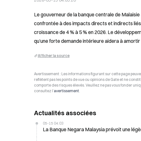
2026-05-15 04:05:20
Le gouverneur de la banque centrale de Malaisie 
confrontée à des impacts directs et indirects liés
croissance de 4 % à 5 % en 2026. Le développeme
qu’une forte demande intérieure aidera à amortir 
Afficher la source
Avertissement : Les informations figurant sur cette page peuven
reflètent pas les points de vue ou opinions de Gate et ne consti
comporte des risques élevés. Veuillez ne pas vous fonder uniq
consultez l’
avertissement
.
Actualités associées
05-15 04:03
La Banque Negara Malaysia prévoit une légère 