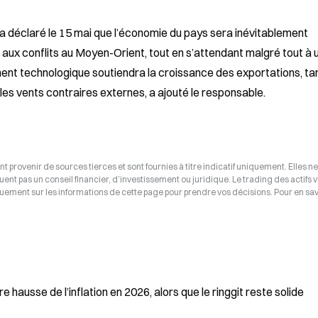
a déclaré le 15 mai que l’économie du pays sera inévitablement 
 aux conflits au Moyen-Orient, tout en s’attendant malgré tout à u
nt technologique soutiendra la croissance des exportations, tan
les vents contraires externes, a ajouté le responsable.
t provenir de sources tierces et sont fournies à titre indicatif uniquement. Elles ne
tuent pas un conseil financier, d’investissement ou juridique. Le trading des actifs v
uement sur les informations de cette page pour prendre vos décisions. Pour en savo
hausse de l’inflation en 2026, alors que le ringgit reste solide