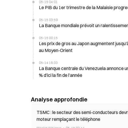
05-15 04:01
Le PIB du 1er trimestre de la Malaisie progre
05-15 03:59
La Banque mondiale prévoit un ralentisseme
05-15 00:15
Les prix de gros au Japon augmentent jusqu'à
au Moyen-Orient
05-14 18:33
La Banque centrale du Venezuela annonce un
% d’ici la fin de l’année
Analyse approfondie
TSMC : le secteur des semi-conducteurs devrait a
moteur remplaçant le téléphone