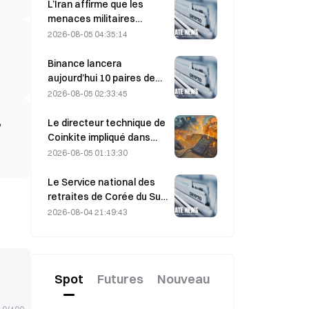
et les résultats financiers
L’Iran affirme que les
peuvent-ils confirmer la
menaces militaires
thèse de croissance ?
américaines retardent
2026-08-05 04:35:14
l’accord avec Oman sur le
détroit d’Ormuz, prévu le 5
Binance lancera
août.
aujourd’hui 10 paires de
trading bStocks à 20 h 00
2026-08-05 02:33:45
(UTC+8), sans frais maker.
,
Le directeur technique de
Coinkite impliqué dans
l’incident lié à une
2026-08-05 01:13:30
vulnérabilité de Coldcard,
déclenchant quatre
Le Service national des
vagues d’attaques qui ont
retraites de Corée du Sud
causé 114 millions de
se tourne vers des
2026-08-04 21:49:43
dollars de pertes
valeurs défensives le 4
août face à la volatilité
des marchés
Spot
Futures
Nouveau