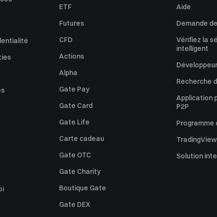
ETF
Aide
Futures
Demande de 
CFD
Vérifiez la s
dentialité
intelligent
Actions
kies
Développeur
Alpha
Recherche de
Gate Pay
es
Application 
Gate Card
P2P
Gate Life
Programme d'
Carte cadeau
TradingView
Gate OTC
Solution int
Gate Charity
Boutique Gate
oi
Gate DEX