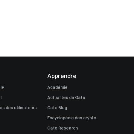
Apprendre
IP
Académie
l
Actualités de Gate
s des utilisateurs
Gate Blog
Encyclopédie des crypto
Gate Research