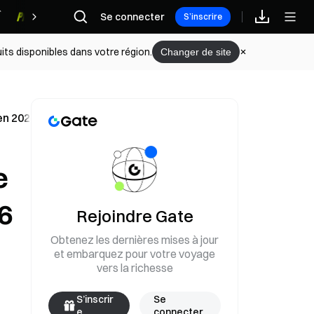
Se connecter
Récompenses
S’inscrire
its disponibles dans votre région.
Changer de site
en 2026 malgré les tensions au Moyen-Orient
e
6
Rejoindre Gate
Obtenez les dernières mises à jour
et embarquez pour votre voyage
vers la richesse
S’inscrir
Se
e
connecter