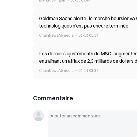
Market Whisper
05-15 03:44
Goldman Sachs alerte : le marché boursier va s
technologiques n’est pas encore terminée
ChainNewsAbmedia
05-15 01:14
Les derniers ajustements de MSCI augmentent
entraînant un afflux de 2,3 milliards de dollars
ChainNewsAbmedia
05-14 03:34
Commentaire