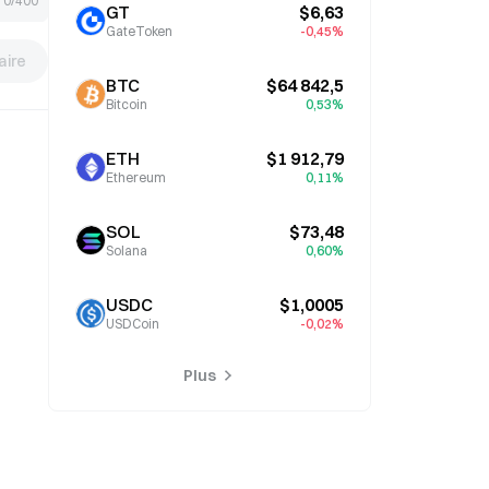
0/400
GT
$6,63
GateToken
-0,45%
ire
BTC
$64 842,5
Bitcoin
0,53%
ETH
$1 912,79
Ethereum
0,11%
SOL
$73,48
Solana
0,60%
USDC
$1,0005
USDCoin
-0,02%
Plus