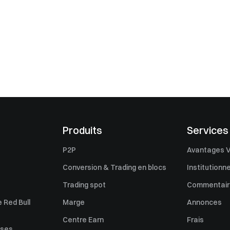
Produits
Services
P2P
Avantages V
Conversion & Trading en blocs
Institutionne
Trading spot
Commentaire
 Red Bull
Marge
Annonces
Centre Earn
Frais
uses