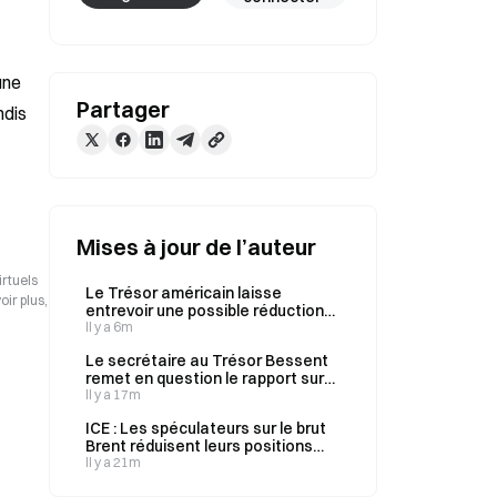
ne 
Partager
dis 
Mises à jour de l’auteur
irtuels
Le Trésor américain laisse
ir plus,
entrevoir une possible réduction
des adjudications d’obligations à
Il y a 6m
20 et 30 ans cette semaine
Le secrétaire au Trésor Bessent
remet en question le rapport sur
l’emploi, invoquant les créations
Il y a 17m
d’emplois de juillet et la vigueur de
ICE : Les spéculateurs sur le brut
la productivité.
Brent réduisent leurs positions
nettes longues de 20 361 contrats
Il y a 21m
pour la semaine terminée le 4