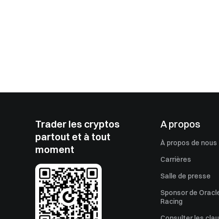
Trader les cryptos
A propos
partout et à tout
À propos de nous
moment
Carrières
Salle de presse
Sponsor de Oracle
Racing
Consulter les cla