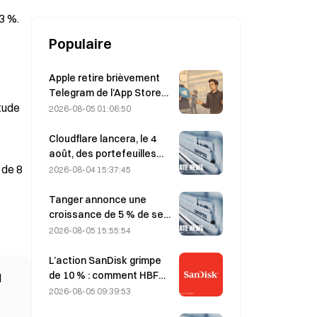
août
3 %.
Populaire
Apple retire brièvement
Telegram de l’App Store
itude
en raison de contenus
2026-08-05 01:06:50
pédopornographiques
(CSAM) ; Durov dément et
Cloudflare lancera, le 4
évoque une « attaque de
août, des portefeuilles
sécurité »
pour agents IA afin de
 de 8
2026-08-04 15:37:45
permettre des paiements
API autonomes.
Tanger annonce une
croissance de 5 % de ses
ventes, portée par le
2026-08-05 15:55:54
tourisme lié à la Coupe du
monde en juin-juillet
L’action SanDisk grimpe
de 10 % : comment HBF
l
ouvre un nouveau cycle
2026-08-05 09:39:53
pour le stockage de l’IA,