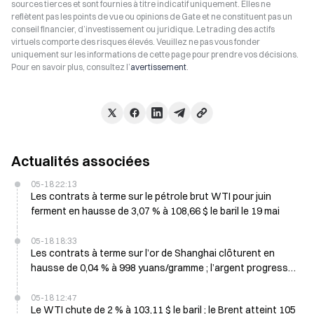
sources tierces et sont fournies à titre indicatif uniquement. Elles ne
reflètent pas les points de vue ou opinions de Gate et ne constituent pas un
conseil financier, d’investissement ou juridique. Le trading des actifs
virtuels comporte des risques élevés. Veuillez ne pas vous fonder
uniquement sur les informations de cette page pour prendre vos décisions.
Pour en savoir plus, consultez l’
avertissement
.
Actualités associées
05-18 22:13
Les contrats à terme sur le pétrole brut WTI pour juin
ferment en hausse de 3,07 % à 108,66 $ le baril le 19 mai
05-18 18:33
Les contrats à terme sur l’or de Shanghai clôturent en
hausse de 0,04 % à 998 yuans/gramme ; l’argent progresse
de 1,02 %, le pétrole brut grimpe de 2,17 % au cours de la
nuit
05-18 12:47
Le WTI chute de 2 % à 103,11 $ le baril ; le Brent atteint 105