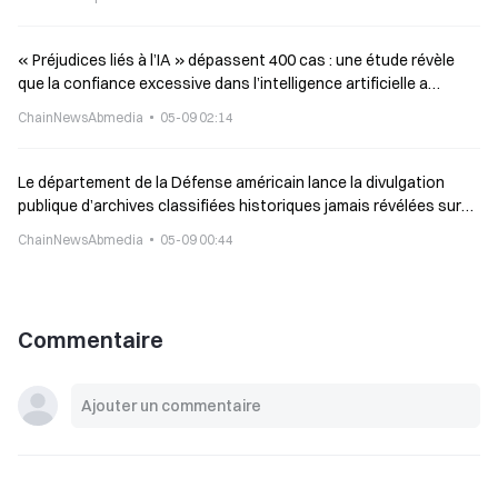
« Préjudices liés à l’IA » dépassent 400 cas : une étude révèle
que la confiance excessive dans l’intelligence artificielle a
conduit à la production de symptômes délirants de persécution.
ChainNewsAbmedia
05-09 02:14
Le département de la Défense américain lance la divulgation
publique d’archives classifiées historiques jamais révélées sur
des phénomènes extraterrestres, les UAP
ChainNewsAbmedia
05-09 00:44
Commentaire