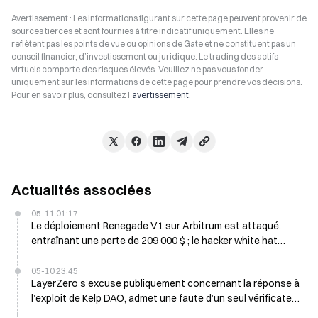
Avertissement : Les informations figurant sur cette page peuvent provenir de
sources tierces et sont fournies à titre indicatif uniquement. Elles ne
reflètent pas les points de vue ou opinions de Gate et ne constituent pas un
conseil financier, d’investissement ou juridique. Le trading des actifs
virtuels comporte des risques élevés. Veuillez ne pas vous fonder
uniquement sur les informations de cette page pour prendre vos décisions.
Pour en savoir plus, consultez l’
avertissement
.
Actualités associées
05-11 01:17
Le déploiement Renegade V1 sur Arbitrum est attaqué,
entraînant une perte de 209 000 $ ; le hacker white hat
remet 190 000 $
05-10 23:45
LayerZero s’excuse publiquement concernant la réponse à
l’exploit de Kelp DAO, admet une faute d’un seul vérificateur
dans le DVN