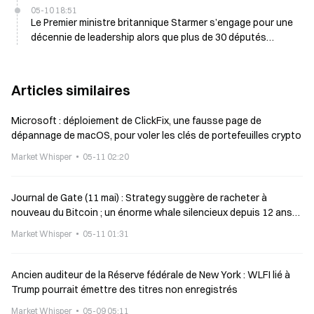
05-10 18:51
Le Premier ministre britannique Starmer s’engage pour une
décennie de leadership alors que plus de 30 députés
travaillistes appellent à sa révocation
Articles similaires
Microsoft : déploiement de ClickFix, une fausse page de
dépannage de macOS, pour voler les clés de portefeuilles crypto
Market Whisper
05-11 02:20
Journal de Gate (11 mai) : Strategy suggère de racheter à
nouveau du Bitcoin ; un énorme whale silencieux depuis 12 ans
transfère 500 BTC
Market Whisper
05-11 01:31
Ancien auditeur de la Réserve fédérale de New York : WLFI lié à
Trump pourrait émettre des titres non enregistrés
Market Whisper
05-09 05:11