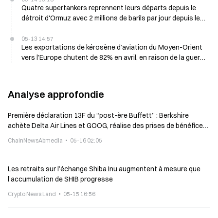
Quatre supertankers reprennent leurs départs depuis le
détroit d'Ormuz avec 2 millions de barils par jour depuis le
10 mai
05-13 14:57
Les exportations de kérosène d’aviation du Moyen-Orient
vers l’Europe chutent de 82% en avril, en raison de la guerre
en Iran et du blocage du détroit
Analyse approfondie
Première déclaration 13F du “post-ère Buffett” : Berkshire
achète Delta Air Lines et GOOG, réalise des prises de bénéfices
sur Chevron
ChainNewsAbmedia
05-16 02:05
Les retraits sur l’échange Shiba Inu augmentent à mesure que
l’accumulation de SHIB progresse
Crypto News Land
05-15 16:56