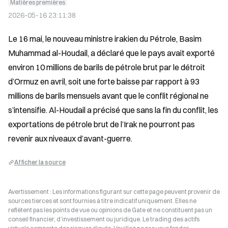
Matières premières
2026-05-16 23:11:38
Le 16 mai, le nouveau ministre irakien du Pétrole, Basim 
Muhammad al-Houdail, a déclaré que le pays avait exporté 
environ 10 millions de barils de pétrole brut par le détroit 
d’Ormuz en avril, soit une forte baisse par rapport à 93 
millions de barils mensuels avant que le conflit régional ne 
s’intensifie. Al-Houdail a précisé que sans la fin du conflit, les 
exportations de pétrole brut de l’Irak ne pourront pas 
revenir aux niveaux d’avant-guerre.
Afficher la source
Avertissement : Les informations figurant sur cette page peuvent provenir de
sources tierces et sont fournies à titre indicatif uniquement. Elles ne
reflètent pas les points de vue ou opinions de Gate et ne constituent pas un
conseil financier, d’investissement ou juridique. Le trading des actifs