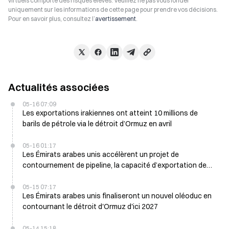
virtuels comporte des risques élevés. Veuillez ne pas vous fonder
uniquement sur les informations de cette page pour prendre vos décisions.
Pour en savoir plus, consultez l’
avertissement
.
Actualités associées
05-16 07:09
Les exportations irakiennes ont atteint 10 millions de
barils de pétrole via le détroit d’Ormuz en avril
05-16 01:17
Les Émirats arabes unis accélèrent un projet de
contournement de pipeline, la capacité d’exportation de
pétrole devant doubler en 2027
05-15 07:17
Les Émirats arabes unis finaliseront un nouvel oléoduc en
contournant le détroit d'Ormuz d'ici 2027
05-14 15:18