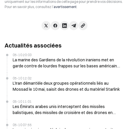
uniquement sur les informations de cette page pour prendre vos décisions.
Pour en savoir plus, consultez l’
avertissement
.
Actualités associées
05-10 20:03
La marine des Gardiens de la révolution iraniens met en
garde contre de lourdes frappes sur les bases américaines
si des pétroliers sont attaqués
05-10 12:02
L’Iran démantèle deux groupes opérationnels liés au
Mossad le 10 mai, saisit des drones et du matériel Starlink
05-10 11:01
Les Émirats arabes unis interceptent des missiles
balistiques, des missiles de croisière et des drones en
provenance d’Iran
05-10 07:55