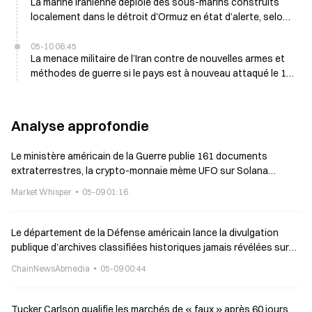
La marine iranienne déploie des sous-marins construits
localement dans le détroit d'Ormuz en état d’alerte, selon
un commandant
05-10 06:45
La menace militaire de l’Iran contre de nouvelles armes et
méthodes de guerre si le pays est à nouveau attaqué le 10
mai
Analyse approfondie
Le ministère américain de la Guerre publie 161 documents
extraterrestres, la crypto-monnaie mème UFO sur Solana
explose
Market Whisper
05-09 01:16
Le département de la Défense américain lance la divulgation
publique d’archives classifiées historiques jamais révélées sur
des phénomènes extraterrestres, les UAP
ChainNewsAbmedia
05-09 00:44
Tucker Carlson qualifie les marchés de « faux » après 60 jours