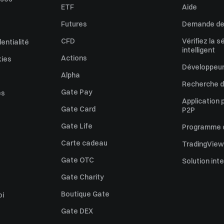
ETF
Aide
Futures
Demande de 
CFD
Vérifiez la s
dentialité
intelligent
Actions
kies
Développeur
Alpha
Recherche de
Gate Pay
es
Application 
Gate Card
P2P
Gate Life
Programme d'
Carte cadeau
TradingView
Gate OTC
Solution int
Gate Charity
Boutique Gate
oi
Gate DEX