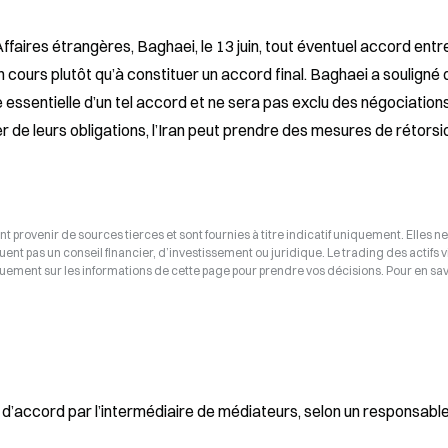
faires étrangères, Baghaei, le 13 juin, tout éventuel accord entre 
en cours plutôt qu’à constituer un accord final. Baghaei a souligné q
essentielle d’un tel accord et ne sera pas exclu des négociations. 
er de leurs obligations, l’Iran peut prendre des mesures de rétorsi
t provenir de sources tierces et sont fournies à titre indicatif uniquement. Elles ne
tuent pas un conseil financier, d’investissement ou juridique. Le trading des actifs v
uement sur les informations de cette page pour prendre vos décisions. Pour en savo
 d’accord par l’intermédiaire de médiateurs, selon un responsabl