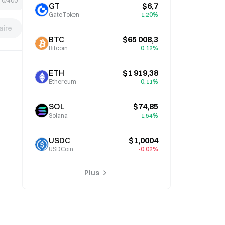
0/400
GT
$6,7
GateToken
1,20%
ire
BTC
$65 008,3
Bitcoin
0,12%
ETH
$1 919,38
Ethereum
0,11%
SOL
$74,85
Solana
1,54%
USDC
$1,0004
USDCoin
-0,02%
Plus