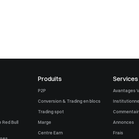
Produits
Services
P2P
Avantages V
Conversion & Trading en blocs
Institutionne
Trading spot
Commentaire
 Red Bull
Marge
Annonces
Centre Earn
Frais
uses