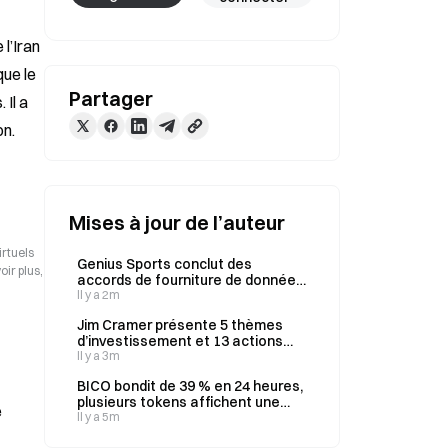
l’Iran 
ue le 
Partager
Il a 
on.
Mises à jour de l’auteur
irtuels
Genius Sports conclut des
ir plus,
accords de fourniture de données
avec Polymarket et Kalshi, tandis
Il y a 2m
que son chiffre d’affaires du T2
Jim Cramer présente 5 thèmes
atteint 195,5 millions de dollars
d’investissement et 13 actions
dans l’émission Mad Money de
Il y a 3m
CNBC, la cybersécurité arrivant en
BICO bondit de 39 % en 24 heures,
tête avec des gains de 89 % à 103
plusieurs tokens affichent une
%.
e
tendance au repli
Il y a 5m