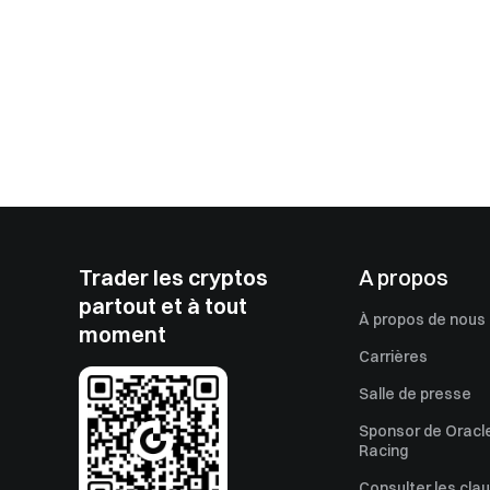
Trader les cryptos
A propos
partout et à tout
À propos de nous
moment
Carrières
Salle de presse
Sponsor de Oracle
Racing
Consulter les cla