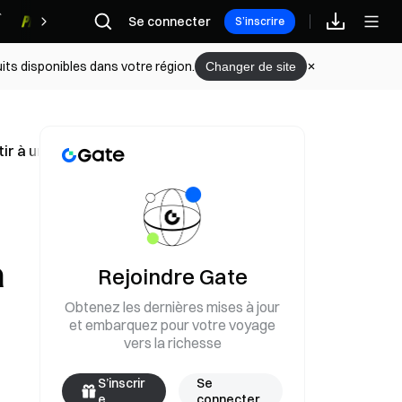
Se connecter
Récompenses
S’inscrire
its disponibles dans votre région.
Changer de site
 à un accord final, le 13 juin
à
Rejoindre Gate
Obtenez les dernières mises à jour
et embarquez pour votre voyage
vers la richesse
S’inscrir
Se
e
connecter