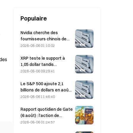
Populaire
Nvidia cherche des
s
fournisseurs chinois de
stations de base IA pour
2026-08-06 01:10:02
le déploiement du réseau
6G
XRP teste le support à
 des
1,05 dollar tandis
qu’Ethereum se maintient
2026-08-06 09:29:41
à 1 908 dollars dans un
contexte de faible volume
Le S&P 500 ajoute 2,1
billions de dollars en août,
en hausse de 3,12 %,
2026-08-06 11:46:40
tandis que le bitcoin ne
gagne que 2 %.
Rapport quotidien de Gate
(6 août) : l’action de
préférence STRC de
2026-08-06 01:24:57
Strategy rebondit