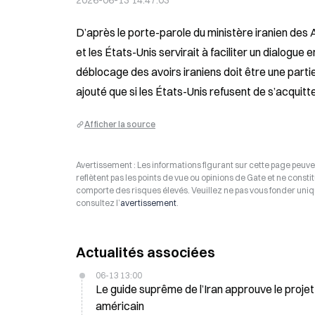
2026-06-13 14:47:03
D’après le porte-parole du ministère iranien des Af
et les États-Unis servirait à faciliter un dialogue 
déblocage des avoirs iraniens doit être une partie 
ajouté que si les États-Unis refusent de s’acquitt
Afficher la source
Avertissement : Les informations figurant sur cette page peuven
reflètent pas les points de vue ou opinions de Gate et ne consti
comporte des risques élevés. Veuillez ne pas vous fonder uniq
consultez l’
avertissement
.
Actualités associées
06-13 13:00
Le guide suprême de l’Iran approuve le projet
américain