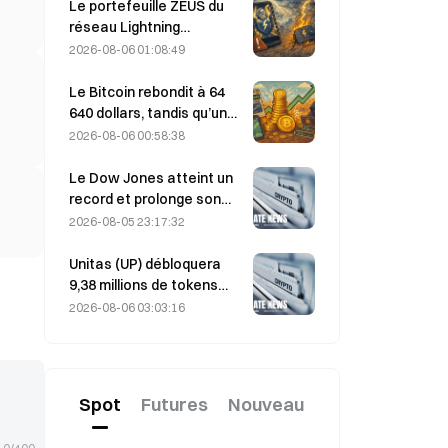
fortement ; Block relève
Le portefeuille ZEUS du
ses prévisions de
réseau Lightning
résultats pour l’ensemble
temporairement mis hors
2026-08-06 01:08:49
de l’année 2026
ligne après une attaque ;
l’équipe affirme que les
Le Bitcoin rebondit à 64
fonds des utilisateurs
640 dollars, tandis qu’une
n’ont pas été perdus
vulnérabilité de Coldcard
2026-08-06 00:58:38
propulse le nombre de
portefeuilles actifs à son
Le Dow Jones atteint un
plus haut niveau en trois
record et prolonge son
mois
rallye de cinq jours durant
2026-08-05 23:17:32
la nuit ; les
investissements dans l’IA
Unitas (UP) débloquera
stimulent les gains
9,38 millions de tokens
d’une valeur de 3,18
2026-08-06 03:03:16
millions de dollars le 13
août
Spot
Futures
Nouveau