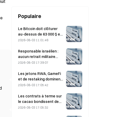
fonds DeFi et Smart Contract.
nuit
Populaire
te
Le Bitcoin doit clôturer
au-dessus de 63 000 $ en
août pour confirmer le
2026-08-03 11:01:46
creux du bear market,
selon une étude : cela
Responsable israélien :
pourrait être multiplié par
aucun retrait militaire
10.
avant que le Hamas ne
2026-08-03 17:39:07
désarme
Les jetons RWA, GameFi
et de restaking dominent
les performances du
2026-08-03 17:05:42
nd
marché en juillet.
Les contrats à terme sur
le cacao bondissent de
près de 8 % en séance
2026-08-03 17:05:32
intraday, lors de la