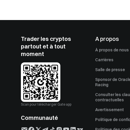
Trader les cryptos
A propos
partout et à tout
À propos de nous
moment
Carrières
Salle de presse
Sponsor de Oracle
Racing
Consulter les cla
contractuelles
Scan pour télécharger Gate app
Avertissement
Communauté
Politique de confi
Politique des coo