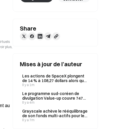
Share
irtuels
ir plus,
Mises à jour de l’auteur
Les actions de SpaceX plongent
de 14 % à 108,27 dollars alors que
la période de blocage de
Il y a 1m
l’introduction en Bourse expire
Le programme sud-coréen de
aujourd’hui, marquant une
divulgation Value-up couvre 747
cinquième baisse hebdomadaire
entreprises, soit 84,6 % de la
Il y a 4m
consécutive
ont au
capitalisation boursière.
Grayscale achève le rééquilibrage
de son fonds multi-actifs pour le
deuxième trimestre le 3 août et
Il y a 7m
ajuste les allocations de ses