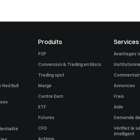
Produits
Services
P2P
Avantages V
Conversion & Trading en blocs
Institutionne
Trading spot
Commentaire
 Red Bull
Marge
Annonces
Centre Earn
Frais
uses
ETF
Aide
Futures
Demande de 
CFD
Vérifiez la s
dentialité
intelligent
Actions
kies