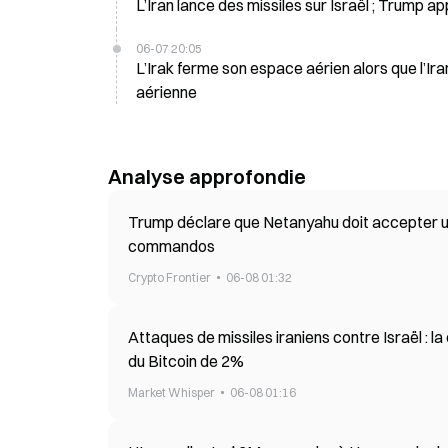
L’Iran lance des missiles sur Israël ; Trump ap
06-07 20:05
L’Irak ferme son espace aérien alors que l’Ira
aérienne
Analyse approfondie
Trump déclare que Netanyahu doit accepter un
commandos
Crypto Frontier
06-08 01:32
Attaques de missiles iraniens contre Israël : 
du Bitcoin de 2%
Market Whisper
06-08 01:16