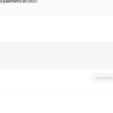
rmuz via des paiements en USDT
Commenta