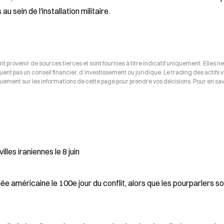
u sein de l'installation militaire.
t provenir de sources tierces et sont fournies à titre indicatif uniquement. Elles ne
tuent pas un conseil financier, d’investissement ou juridique. Le trading des actifs v
uement sur les informations de cette page pour prendre vos décisions. Pour en savo
les iraniennes le 8 juin
ée américaine le 100e jour du conflit, alors que les pourparlers s