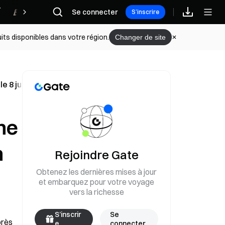
Récompenses
Se connecter
S’inscrire
its disponibles dans votre région.
Changer de site
e 8 juin
nne
n
Rejoindre Gate
Obtenez les dernières mises à jour
et embarquez pour votre voyage
vers la richesse
S’inscrir
Se
rès 
e
connecter