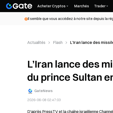
Acheter Cryptos
Marchés
Trader
Il semble que vous accédiez à notre site depuis la r
Actualités
Flash
L’Iran lance des missil
L’Iran lance des m
du prince Sultan en
GateNews
2026-06-08 02:47:03
D'après PressTV et la chaîne israélienne Channel 1