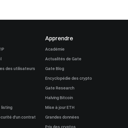
Apprendre
IP
Académie
l
Actualités de Gate
s des utilisateurs
Gate Blog
Encyclopédie des crypto
Gate Research
Halving Bitcoin
listing
Mise à jour ETH
écurité d'un contrat
Grandes données
Prix des cryptos