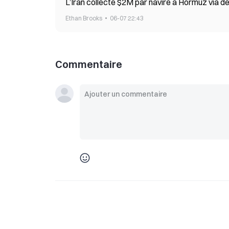
L’Iran collecte $2M par navire à Ho
Ethan Brooks
06-07 22:43
Commentaire