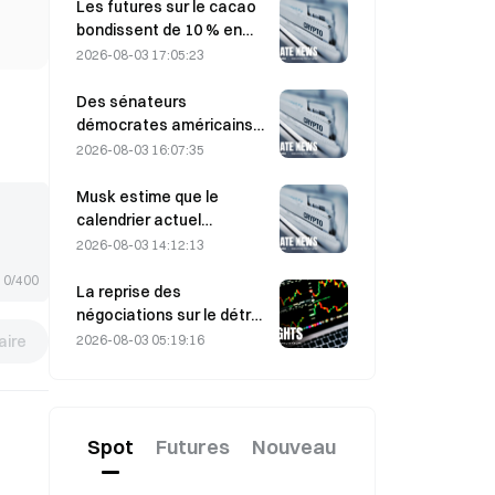
dernière journée de
Les futures sur le cacao
vendredi, surprenant les
bondissent de 10 % en
participants au marché
raison de préoccupations
2026-08-03 17:05:23
concernant l’offre et se
rapprochent de 6 000
Des sénateurs
dollars la tonne
démocrates américains
exhortent la CFTC à
2026-08-03 16:07:35
encadrer les produits de
paris liés aux feux de
Musk estime que le
forêt, alors que la saison
calendrier actuel
des incendies pourrait
constitue une opportunité
2026-08-03 14:12:13
battre des records
d’achat pour SpaceX le 3
0/400
août
La reprise des
négociations sur le détroit
d’Ormuz fait baisser le prix
ire
2026-08-03 05:19:16
du pétrole de 9% : la prime
de risque géopolitique
retombe-t-elle, ou le
marché se refroidit-il
Spot
Futures
Nouveau
temporairement ?