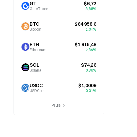
GT
$6,72
GateToken
3,86%
BTC
$64 958,6
Bitcoin
1,04%
ETH
$1 915,48
Ethereum
2,35%
SOL
$74,26
Solana
0,36%
USDC
$1,0009
USDCoin
0,01%
Plus