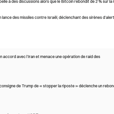
pelle à des discussions alors que le Bitcoin rebondit de 2 % sur la 
n lance des missiles contre Israël, déclenchant des sirènes d’aler
 accord avec l’Iran et menace une opération de raid des
la consigne de Trump de « stopper la riposte » déclenche un rebo