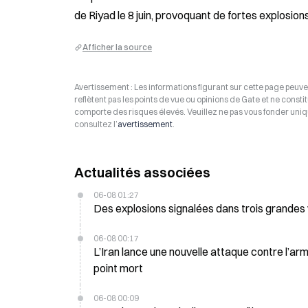
de Riyad le 8 juin, provoquant de fortes explosions a
Afficher la source
Avertissement : Les informations figurant sur cette page peuven
reflètent pas les points de vue ou opinions de Gate et ne consti
comporte des risques élevés. Veuillez ne pas vous fonder uniq
consultez l’
avertissement
.
Actualités associées
06-08 01:27
Des explosions signalées dans trois grandes vil
06-08 00:17
L’Iran lance une nouvelle attaque contre l’arm
point mort
06-08 00:09