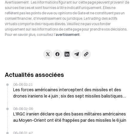
Avertissement : Les informations figurant sur cette page peuvent provenir de
sources tierces et sont fournies à titre indicatif uniquement. Elles ne
reflètent pas les points de vue ou opinions de Gate et ne constituent pas un
conseil financier, d’investissement ou juridique. Le trading des actifs
virtuels comporte des risques élevés. Veuillez ne pas vous fonder
uniquement sur les informations de cette page pour prendre vos décisions.
Pour en savoir plus, consultez l’
avertissement
.
Actualités associées
06-06 02:21
Les forces américaines interceptent des missiles et des
drones iraniens le 4 juin ; six des sept missiles balistiques
bloqués
06-06 02:06
L'IRGC iranien déclare que des bases militaires américaines
au Moyen-Orient ont été frappées par des missiles le 6 juin
06-06 01:47