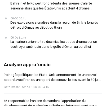
Bahreïn et le Koweït font retentir des sirènes d’alerte
aérienne alors que les États-Unis abattent 4 drones
iraniens le 6 juin
06-06 00:41
Des explosions signalées dans la région de Sirik le long du
détroit d’Ormuz au début du 6 juin
06-05 11:45
La marine iranienne tire des missiles et des drones sur un
destroyer américain dans le golfe d’Oman aujourd’hui
Analyse approfondie
Point géopolitique : les États-Unis annonceront-ils un nouvel
accord avec l’Iran ou un report de cessez-le-feu avant le 30 juin
?
Gate Instant Trends
06-05 04:15
85 responsables iraniens demandent l’approbation du
développement de « missiles balistiques intercontinentaux »,