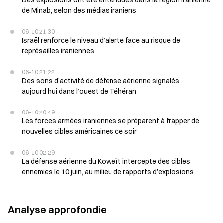
Des explosions ont été entendues dans la région iranienne
de Minab, selon des médias iraniens
06-10 21:30
Israël renforce le niveau d’alerte face au risque de
représailles iraniennes
06-10 21:22
Des sons d’activité de défense aérienne signalés
aujourd’hui dans l’ouest de Téhéran
06-10 20:49
Les forces armées iraniennes se préparent à frapper de
nouvelles cibles américaines ce soir
06-10 02:29
La défense aérienne du Koweït intercepte des cibles
ennemies le 10 juin, au milieu de rapports d’explosions
Analyse approfondie