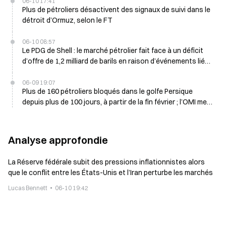
06-10 17:41
Plus de pétroliers désactivent des signaux de suivi dans le
détroit d’Ormuz, selon le FT
06-10 08:57
Le PDG de Shell : le marché pétrolier fait face à un déficit
d’offre de 1,2 milliard de barils en raison d’événements liés
au détroit d’Ormuz
06-09 19:07
Plus de 160 pétroliers bloqués dans le golfe Persique
depuis plus de 100 jours, à partir de la fin février ; l’OMI met
en garde contre une traversée risquée
Analyse approfondie
La Réserve fédérale subit des pressions inflationnistes alors
que le conflit entre les États-Unis et l’Iran perturbe les marchés
Lucas Bennett
06-10 19:42