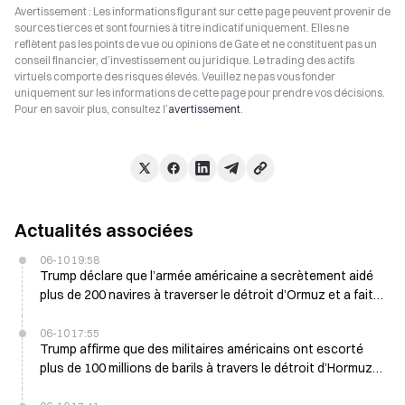
Avertissement : Les informations figurant sur cette page peuvent provenir de
sources tierces et sont fournies à titre indicatif uniquement. Elles ne
reflètent pas les points de vue ou opinions de Gate et ne constituent pas un
conseil financier, d’investissement ou juridique. Le trading des actifs
virtuels comporte des risques élevés. Veuillez ne pas vous fonder
uniquement sur les informations de cette page pour prendre vos décisions.
Pour en savoir plus, consultez l’
avertissement
.
Actualités associées
06-10 19:58
Trump déclare que l’armée américaine a secrètement aidé
plus de 200 navires à traverser le détroit d’Ormuz et a fait
transiter plus de 100 millions de barils
06-10 17:55
Trump affirme que des militaires américains ont escorté
plus de 100 millions de barils à travers le détroit d’Hormuz
le mois dernier