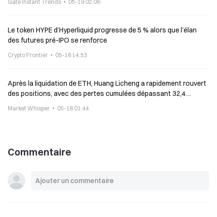
Gate Instant Trends
05-19 02:06
Le token HYPE d’Hyperliquid progresse de 5 % alors que l’élan
des futures pré-IPO se renforce
Crypto Frontier
05-18 14:53
Après la liquidation de ETH, Huang Licheng a rapidement rouvert
des positions, avec des pertes cumulées dépassant 32,4
millions de dollars
Market Whisper
05-18 01:44
Commentaire