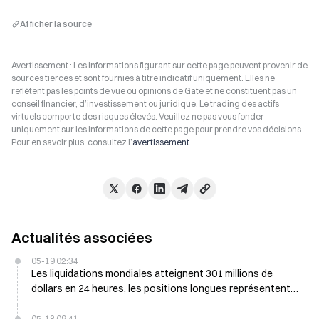
Afficher la source
Avertissement : Les informations figurant sur cette page peuvent provenir de
sources tierces et sont fournies à titre indicatif uniquement. Elles ne
reflètent pas les points de vue ou opinions de Gate et ne constituent pas un
conseil financier, d’investissement ou juridique. Le trading des actifs
virtuels comporte des risques élevés. Veuillez ne pas vous fonder
uniquement sur les informations de cette page pour prendre vos décisions.
Pour en savoir plus, consultez l’
avertissement
.
Actualités associées
05-19 02:34
Les liquidations mondiales atteignent 301 millions de
dollars en 24 heures, les positions longues représentent
201 millions de dollars
05-18 09:41