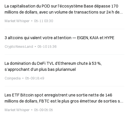
La capitalisation du POD sur l’écosystème Base dépasse 170
millions de dollars, avec un volume de transactions sur 24 h de
6,3 millions
Market Whisper
05-11 03:30
3 altcoins qui valent votre attention — EIGEN, KAIA et HYPE
Crypto News Land
05-10 15:36
La domination du DeFi TVL d’Ethereum chute à 53 %,
s’approchant d’un plus bas pluriannuel
Coinpedia
05-09 18:49
Les ETF Bitcoin spot enregistrent une sortie nette de 146
millions de dollars, FBTC est le plus gros émetteur de sorties sur
une seule journée.
Market Whisper
05-09 05:05