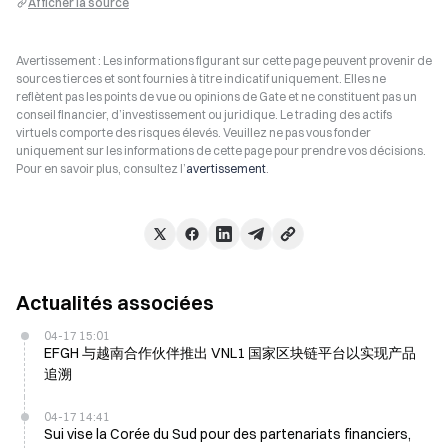
Afficher la source
Avertissement : Les informations figurant sur cette page peuvent provenir de
sources tierces et sont fournies à titre indicatif uniquement. Elles ne
reflètent pas les points de vue ou opinions de Gate et ne constituent pas un
conseil financier, d’investissement ou juridique. Le trading des actifs
virtuels comporte des risques élevés. Veuillez ne pas vous fonder
uniquement sur les informations de cette page pour prendre vos décisions.
Pour en savoir plus, consultez l’
avertissement
.
Actualités associées
04-17 15:01
EFGH 与越南合作伙伴推出 VNL1 国家区块链平台以实现产品
追溯
04-17 14:41
Sui vise la Corée du Sud pour des partenariats financiers,