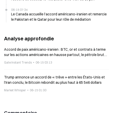
06-15 07:34
Le Canada accueille l’accord américano-iranien et remercie
le Pakistan et le Qatar pour leur rôle de médiation
Analyse approfondie
Accord de paix américano-iranien : BTC, or et contrats à terme
sur les actions américaines en hausse partout, le pétrole brut
chute de 4%
Gate Instant Trends
06-15 03:13
Trump annonce un accord de « trêve » entre les États-Unis et
l’Iran conclu, le Bitcoin rebondit au plus haut à 65 546 dollars
Market Whisper
06-15 01:00
Commentaire