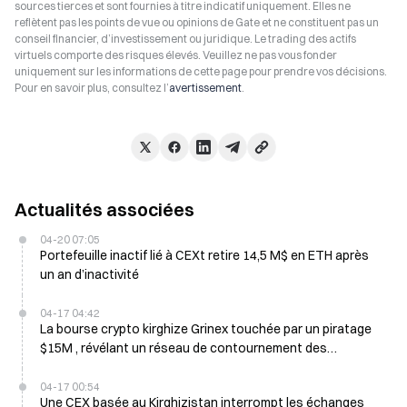
sources tierces et sont fournies à titre indicatif uniquement. Elles ne
reflètent pas les points de vue ou opinions de Gate et ne constituent pas un
conseil financier, d’investissement ou juridique. Le trading des actifs
virtuels comporte des risques élevés. Veuillez ne pas vous fonder
uniquement sur les informations de cette page pour prendre vos décisions.
Pour en savoir plus, consultez l’
avertissement
.
Actualités associées
04-20 07:05
Portefeuille inactif lié à CEXt retire 14,5 M$ en ETH après
un an d’inactivité
04-17 04:42
La bourse crypto kirghize Grinex touchée par un piratage
$15M , révélant un réseau de contournement des
sanctions contre la Russie
04-17 00:54
Une CEX basée au Kirghizistan interrompt les échanges