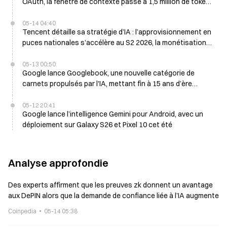
OAuth, la fenêtre de contexte passe à 1,5 million de tokens
; lancement attendu en juin
05-14 04:40
Tencent détaille sa stratégie d’IA : l’approvisionnement en
puces nationales s’accélère au S2 2026, la monétisation
côté C « reste à un stade précoce »
05-13 00:50
Google lance Googlebook, une nouvelle catégorie de
carnets propulsés par l'IA, mettant fin à 15 ans d’ère
Chromebook
05-12 20:41
Google lance l’intelligence Gemini pour Android, avec un
déploiement sur Galaxy S26 et Pixel 10 cet été
Analyse approfondie
Des experts affirment que les preuves zk donnent un avantage
aux DePIN alors que la demande de confiance liée à l’IA augmente
Coinpedia
05-14 05:38