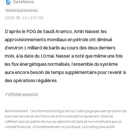
GateNews
Matières premières
2026-05-10 13:57:55
D’après le PDG de Saudi Aramco, Amin Nasser, les 
approvisionnements mondiaux en pétrole ont diminué 
d’environ 1 milliard de barils au cours des deux derniers 
mois, à la date du 10 mai. Nasser a noté que même une fois 
les flux énergétiques normalisés, l’ensemble du système 
aura encore besoin de temps supplémentaire pour revenir à 
des opérations régulières.
Afficher la source
Avertissement : Les informations figurant sur cette page peuvent provenir de
sources tierces et sont fournies à titre indicatif uniquement. Elles ne
reflètent pas les points de vue ou opinions de Gate et ne constituent pas un
conseil financier, d’investissement ou juridique. Le trading des actifs