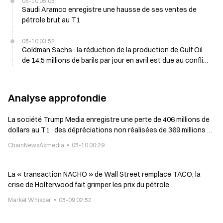
05-10 05:05
Saudi Aramco enregistre une hausse de ses ventes de
pétrole brut au T1
05-10 03:52
Goldman Sachs : la réduction de la production de Gulf Oil
de 14,5 millions de barils par jour en avril est due au conflit
avec l’Iran
Analyse approfondie
La société Trump Media enregistre une perte de 406 millions de
dollars au T1 : des dépréciations non réalisées de 369 millions de
dollars principalement liées au BTC et au CRO
ChainNewsAbmedia
05-10 00:29
La « transaction NACHO » de Wall Street remplace TACO, la
crise de Holterwood fait grimper les prix du pétrole
Market Whisper
05-09 02:52