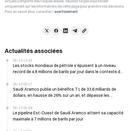
virtuels comporte des risques élevés. Veuillez ne pas vous fonder
uniquement sur les informations de cette page pour prendre vos décisions.
Pour en savoir plus, consultez l’
avertissement
.
Actualités associées
05-10 13:43
Les stocks mondiaux de pétrole s’épuisent à un niveau
record de 4,8 millions de barils par jour dans le contexte du
conflit avec l’Iran
05-10 06:27
Saudi Aramco publie un bénéfice T1 de 33,6 milliards de
dollars, en hausse de 26% sur un an, et dépasse les
estimations des analystes
05-10 05:09
Le pipeline Est-Ouest de Saudi Aramco atteint sa capacité
maximale à 7 millions de barils par jour