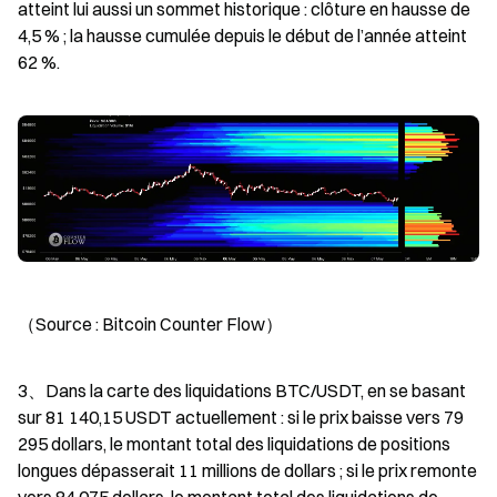
atteint lui aussi un sommet historique : clôture en hausse de 
4,5 % ; la hausse cumulée depuis le début de l’année atteint 
62 %.
（Source : Bitcoin Counter Flow）
3、Dans la carte des liquidations BTC/USDT, en se basant 
sur 81 140,15 USDT actuellement : si le prix baisse vers 79 
295 dollars, le montant total des liquidations de positions 
longues dépasserait 11 millions de dollars ; si le prix remonte 
vers 84 075 dollars, le montant total des liquidations de 