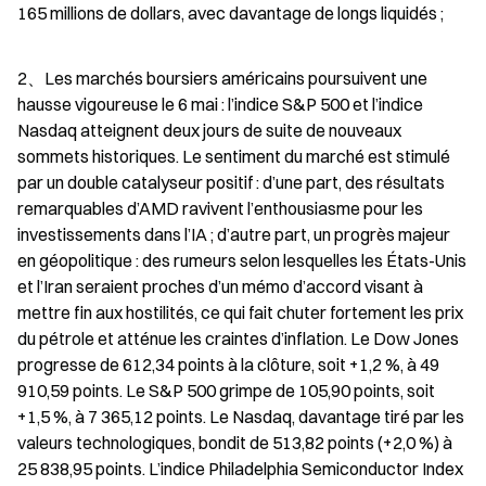
165 millions de dollars, avec davantage de longs liquidés ;
2、Les marchés boursiers américains poursuivent une 
hausse vigoureuse le 6 mai : l’indice S&P 500 et l’indice 
Nasdaq atteignent deux jours de suite de nouveaux 
sommets historiques. Le sentiment du marché est stimulé 
par un double catalyseur positif : d’une part, des résultats 
remarquables d’AMD ravivent l’enthousiasme pour les 
investissements dans l’IA ; d’autre part, un progrès majeur 
en géopolitique : des rumeurs selon lesquelles les États-Unis 
et l’Iran seraient proches d’un mémo d’accord visant à 
mettre fin aux hostilités, ce qui fait chuter fortement les prix 
du pétrole et atténue les craintes d’inflation. Le Dow Jones 
progresse de 612,34 points à la clôture, soit +1,2 %, à 49 
910,59 points. Le S&P 500 grimpe de 105,90 points, soit 
+1,5 %, à 7 365,12 points. Le Nasdaq, davantage tiré par les 
valeurs technologiques, bondit de 513,82 points (+2,0 %) à 
25 838,95 points. L’indice Philadelphia Semiconductor Index 