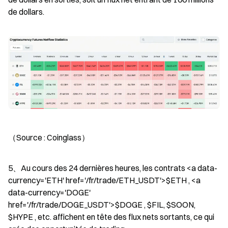
de dollars.
（Source : Coinglass）
5、Au cours des 24 dernières heures, les contrats <a data-
currency='ETH' href='/fr/trade/ETH_USDT'>$ETH , <a 
data-currency='DOGE' 
href='/fr/trade/DOGE_USDT'>$DOGE , $FIL, $SOON, 
$HYPE , etc. affichent en tête des flux nets sortants, ce qui 