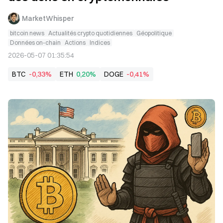
MarketWhisper
bitcoin news
Actualités crypto quotidiennes
Géopolitique
Données on-chain
Actions
Indices
2026-05-07 01:35:54
BTC
-0,33%
ETH
0,20%
DOGE
-0,41%