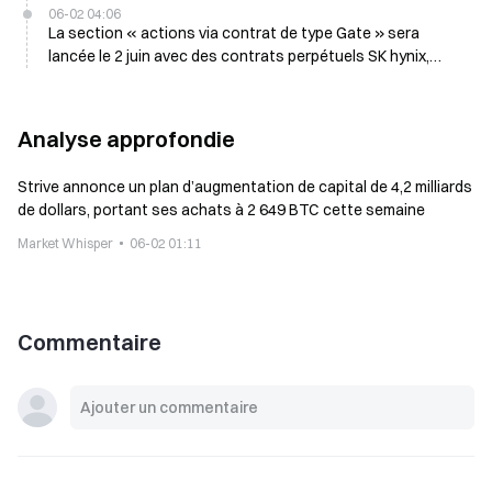
06-02 04:06
La section « actions via contrat de type Gate » sera
lancée le 2 juin avec des contrats perpétuels SK hynix,
Samsung Electronics et Hyundai Motor, offrant un levier de
1 à 20 fois
Analyse approfondie
Strive annonce un plan d’augmentation de capital de 4,2 milliards
de dollars, portant ses achats à 2 649 BTC cette semaine
Market Whisper
06-02 01:11
Commentaire