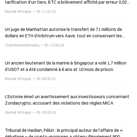
tarification d’un tiers, BTC a brièvement affiché par erreur 0,02
dollar
Market Whisper
05-11 02:31
Un juge de Manhattan autorise le transfert de 71 millions de
dollars en ETH d’Arbitrum vers Aave, tout en conservant les
revendications des créanciers liés aux attaques terroristes
ChainNewsAbmedia
05-10 00:28
nord-coréennes
Un ancien lieutenant de la marine à Singapour a volé 1,7 million
d’USDT et a été condamné à 6 ans et 10 mois de prison.
Market Whisper
05-09 05:31
L’Estonie émet un avertissement aux investisseurs concernant
Zondacrypto, accusant des violations des règles MiCA
Market Whisper
05-09 03:55
Tribunal de Haidian, Pékin : le principal auteur de l’affaire de «
déballage » de crypto-monnaies a obtenu illégalement 900