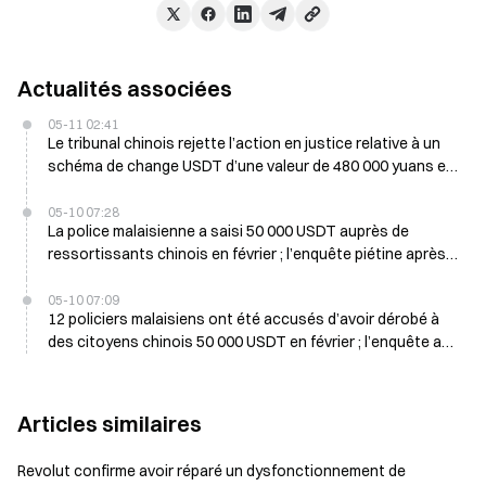
Actualités associées
05-11 02:41
Le tribunal chinois rejette l’action en justice relative à un
schéma de change USDT d’une valeur de 480 000 yuans et
renvoie l’affaire à la police le 11 mai
05-10 07:28
La police malaisienne a saisi 50 000 USDT auprès de
ressortissants chinois en février ; l’enquête piétine après
trois mois
05-10 07:09
12 policiers malaisiens ont été accusés d’avoir dérobé à
des citoyens chinois 50 000 USDT en février ; l’enquête a
été bloquée au 10 mai
Articles similaires
Revolut confirme avoir réparé un dysfonctionnement de