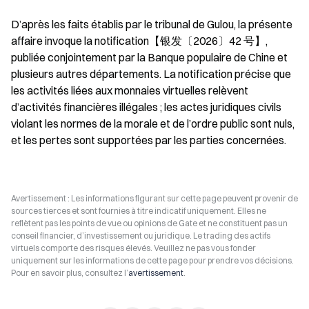
D’après les faits établis par le tribunal de Gulou, la présente 
affaire invoque la notification【银发〔2026〕42 号】, 
publiée conjointement par la Banque populaire de Chine et 
plusieurs autres départements. La notification précise que 
les activités liées aux monnaies virtuelles relèvent 
d’activités financières illégales ; les actes juridiques civils 
violant les normes de la morale et de l’ordre public sont nuls, 
et les pertes sont supportées par les parties concernées.
Avertissement : Les informations figurant sur cette page peuvent provenir de
sources tierces et sont fournies à titre indicatif uniquement. Elles ne
reflètent pas les points de vue ou opinions de Gate et ne constituent pas un
conseil financier, d’investissement ou juridique. Le trading des actifs
virtuels comporte des risques élevés. Veuillez ne pas vous fonder
uniquement sur les informations de cette page pour prendre vos décisions.
Pour en savoir plus, consultez l’
avertissement
.