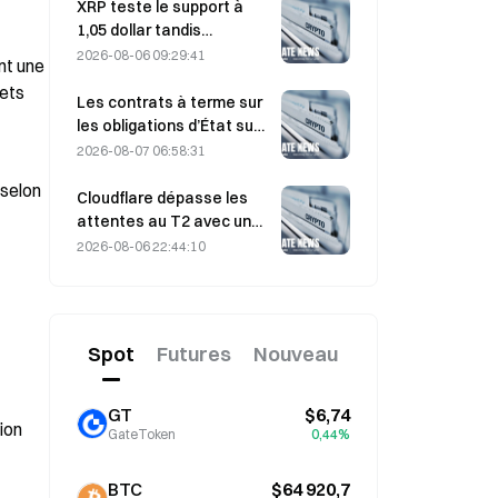
de sa conférence de
XRP teste le support à
travail du 4 août
1,05 dollar tandis
qu’Ethereum se maintient
2026-08-06 09:29:41
t une 
à 1 908 dollars dans un
ets 
contexte de faible volume
Les contrats à terme sur
les obligations d’État sud-
coréennes à 3 ans et à 10
2026-08-07 06:58:31
ans reculent le 7 août,
selon 
avant l’adjudication
Cloudflare dépasse les
prévue la semaine
attentes au T2 avec un
prochaine.
chiffre d’affaires de 696,1
2026-08-06 22:44:10
millions de dollars, en
hausse de 36 % sur un an ;
l’action bondit de 17 %
après la clôture
Spot
Futures
Nouveau
GT
$6,74
on 
GateToken
0,44%
BTC
$64 920,7