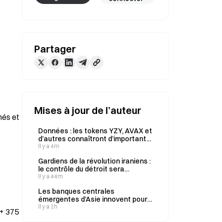
Partager
Mises à jour de l’auteur
és et 
Données : les tokens YZY, AVAX et
d’autres connaîtront d’importants
déblocages la semaine prochaine,
Il y a 4m
la valeur des tokens YZY
Gardiens de la révolution iraniens :
débloqués étant d’environ 35,8
le contrôle du détroit sera
millions de dollars.
maintenu jusqu’à ce que l’ennemi
Il y a 44m
accepte toutes les conditions
Les banques centrales
émergentes d’Asie innovent pour
« défendre leur monnaie » et la
Il y a 1h
+ 375 
stabiliser sans puiser dans leurs