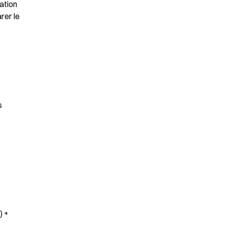
tion 
er le 
 
 + 