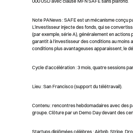
000 USD avec clause MFN SAFE sans plafond.
Note PANews : SAFE est un mécanisme conçu par
L’investisseur injecte des fonds, qui se converti
(par exemple, série A), généralement en actions p
garantit à l’investisseur des conditions au moins a
conditions plus avantageuses apparaissent, le d
Cycle d’accélération : 3 mois, quatre sessions pa
Lieu : San Francisco (support du télétravail).
Contenu : rencontres hebdomadaires avec des par
groupe. Clôture par un Demo Day devant des cent
Startups diplômées célèbres : Airbnb, Stripe, Dr