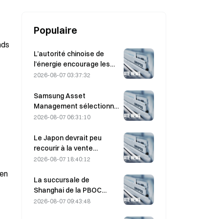
réserves de change
Populaire
ds 
L’autorité chinoise de
l’énergie encourage les
avancées dans les semi-
2026-08-07 03:37:32
conducteurs de
puissance et les
Samsung Asset
équipements UHV
Management sélectionne
3 partenaires de capital-
2026-08-07 06:31:10
risque pour gérer
l’allocation d’un fonds de
Le Japon devrait peu
90 milliards de KRW
recourir à la vente
d’obligations du Trésor
2026-08-07 18:40:12
américain à moyen terme
en 
pour intervenir ; l’impact
La succursale de
sur les rendements à long
Shanghai de la PBOC
terme serait limité.
réaffirme la répression
2026-08-07 09:43:48
des cryptomonnaies lors