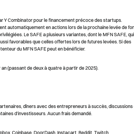
 Y Combinator pour le financement précoce des startups. 
ssent automatiquement en actions lors de la prochaine levée de fon
rivilégiées. Le SAFE a plusieurs variantes, dont le MFN SAFE, qui 
ussi favorables que celles offertes lors de futures levées. Si des 
étenteur du MFN SAFE peut en bénéficier.
r an (passant de deux à quatre à partir de 2025).
tenaires, dîners avec des entrepreneurs à succès, discussions 
aines d’investisseurs. Aucun frais demandé.
opbox, Coinbase, DoorDash, Instacart, Reddit, Twitch.