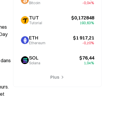
Bitcoin
-0,04%
TUT
$0,172848
Tutorial
193,63%
mes 
Day 
ETH
$1 917,21
Ethereum
-0,20%
SOL
$76,44
 dans 
Solana
1,04%
Plus
urs. 
et 