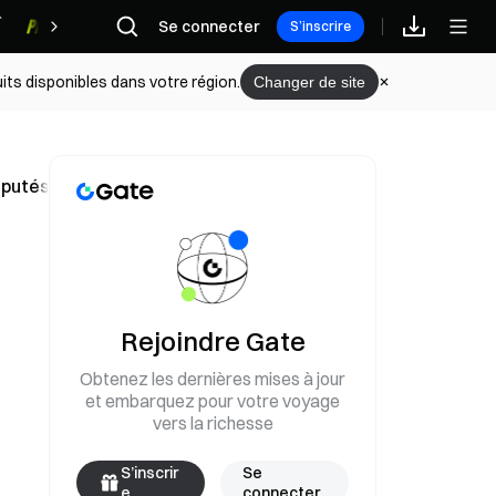
Se connecter
Récompenses
S’inscrire
its disponibles dans votre région.
Changer de site
éputés pouvant être demandés en 2026
Rejoindre Gate
Obtenez les dernières mises à jour
et embarquez pour votre voyage
vers la richesse
S’inscrir
Se
e
connecter