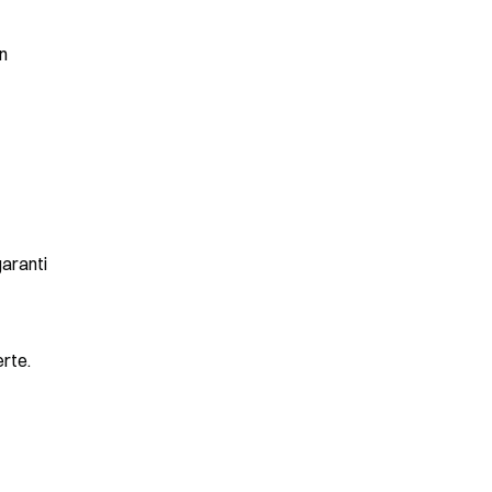
 
aranti 
erte.