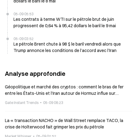
dollars le baril le 8 mai
05-09 05:53
Les contrats à terme WTI sur le pétrole brut de juin
progressent de 0,64 % à 95,42 dollars le baril le 9 mai
05-09 03:52
Le pétrole Brent chute à 98 $ le baril vendredi alors que
Trump annonce les conditions de l’accord avec l’Iran
Analyse approfondie
Géopolitique et marché des cryptos : comment le bras de fer
entre les États-Unis et l’Iran autour de Hormuz influe sur
l’évolution du Bitcoin
Gate Instant Trends
05-09 08:23
La « transaction NACHO » de Wall Street remplace TACO, la
crise de Holterwood fait grimper les prix du pétrole
Market Whisper
05-09 02:52