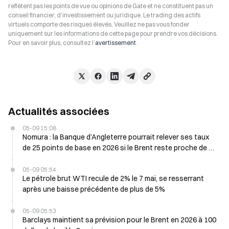
reflètent pas les points de vue ou opinions de Gate et ne constituent pas un
conseil financier, d’investissement ou juridique. Le trading des actifs
virtuels comporte des risques élevés. Veuillez ne pas vous fonder
uniquement sur les informations de cette page pour prendre vos décisions.
Pour en savoir plus, consultez l’
avertissement
.
Actualités associées
05-09 15:08
Nomura : la Banque d’Angleterre pourrait relever ses taux
de 25 points de base en 2026 si le Brent reste proche de 90
$
05-09 05:54
Le pétrole brut WTI recule de 2% le 7 mai, se resserrant
après une baisse précédente de plus de 5%
05-09 05:53
Barclays maintient sa prévision pour le Brent en 2026 à 100