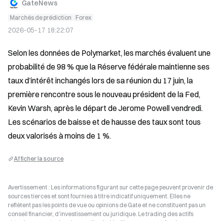
GateNews
Marchés de prédiction
Forex
2026-05-17 18:22:07
Selon les données de Polymarket, les marchés évaluent une 
probabilité de 98 % que la Réserve fédérale maintienne ses 
taux d’intérêt inchangés lors de sa réunion du 17 juin, la 
première rencontre sous le nouveau président de la Fed, 
Kevin Warsh, après le départ de Jerome Powell vendredi. 
Les scénarios de baisse et de hausse des taux sont tous 
deux valorisés à moins de 1 %.
Afficher la source
Avertissement : Les informations figurant sur cette page peuvent provenir de
sources tierces et sont fournies à titre indicatif uniquement. Elles ne
reflètent pas les points de vue ou opinions de Gate et ne constituent pas un
conseil financier, d’investissement ou juridique. Le trading des actifs