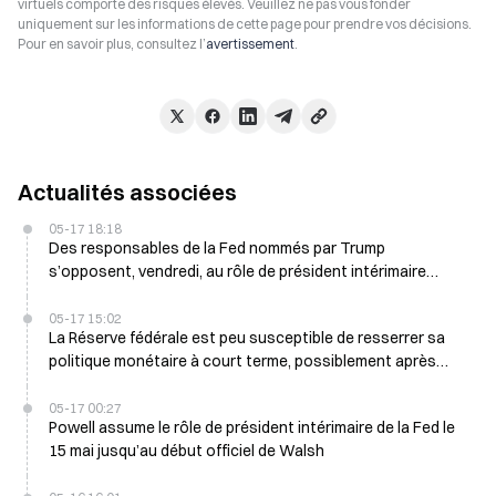
virtuels comporte des risques élevés. Veuillez ne pas vous fonder
uniquement sur les informations de cette page pour prendre vos décisions.
Pour en savoir plus, consultez l’
avertissement
.
Actualités associées
05-17 18:18
Des responsables de la Fed nommés par Trump
s’opposent, vendredi, au rôle de président intérimaire
illimité de Powell
05-17 15:02
La Réserve fédérale est peu susceptible de resserrer sa
politique monétaire à court terme, possiblement après
2027
05-17 00:27
Powell assume le rôle de président intérimaire de la Fed le
15 mai jusqu’au début officiel de Walsh