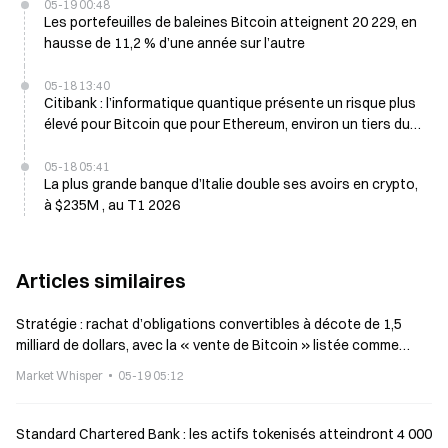
05-19 00:48
Les portefeuilles de baleines Bitcoin atteignent 20 229, en
hausse de 11,2 % d’une année sur l’autre
05-18 13:40
Citibank : l’informatique quantique présente un risque plus
élevé pour Bitcoin que pour Ethereum, environ un tiers du
BTC exposé
05-18 05:41
La plus grande banque d’Italie double ses avoirs en crypto,
à $235M , au T1 2026
Articles similaires
Stratégie : rachat d’obligations convertibles à décote de 1,5
milliard de dollars, avec la « vente de Bitcoin » listée comme
méthode de levée de fonds potentielle
Market Whisper
05-19 05:12
Standard Chartered Bank : les actifs tokenisés atteindront 4 000