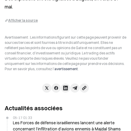
mai.
Afficher la source
Avertissement : Les informations figurant sur cette page peuvent provenir de
sources tierces et sont fournies à titre indicatif uniquement. Elles ne
reflètent pas les points de vue ou opinions de Gate et ne constituent pas un
conseil financier, d’investissement ou juridique. Le trading des actifs
virtuels comporte des risques élevés. Veuillez ne pas vous fonder
uniquement sur les informations de cette page pour prendre vos décisions.
Pour en savoir plus, consultez l’
avertissement
.
Actualités associées
05-17 01:33
Les Forces de défense israéliennes lancent une alerte
concernant l’infiltration d’avions ennemis à Majdal Shams