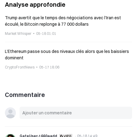
Analyse approfondie
Trump avertit que le temps des négociations avec l’Iran est
écoulé, le Bitcoin replonge à 77 000 dollars
Market Whisper
05-18 01:01
L’Ethereum passe sous des niveaux clés alors que les baissiers
dominent
CryptoFrontNews
05-17 18:06
Commentaire
GateUser-1660aadd
·
05-18 14:49