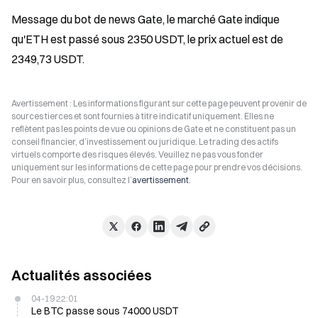
Message du bot de news Gate, le marché Gate indique 
qu'ETH est passé sous 2350 USDT, le prix actuel est de 
2349,73 USDT.
Avertissement : Les informations figurant sur cette page peuvent provenir de
sources tierces et sont fournies à titre indicatif uniquement. Elles ne
reflètent pas les points de vue ou opinions de Gate et ne constituent pas un
conseil financier, d’investissement ou juridique. Le trading des actifs
virtuels comporte des risques élevés. Veuillez ne pas vous fonder
uniquement sur les informations de cette page pour prendre vos décisions.
Pour en savoir plus, consultez l’
avertissement
.
Actualités associées
04-19 22:01
Le BTC passe sous 74000 USDT