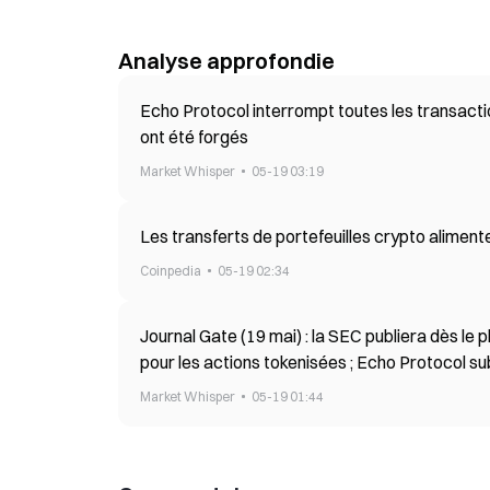
Analyse approfondie
Echo Protocol interrompt toutes les transactio
ont été forgés
Market Whisper
05-19 03:19
Les transferts de portefeuilles crypto alimente
Coinpedia
05-19 02:34
Journal Gate (19 mai) : la SEC publiera dès le 
pour les actions tokenisées ; Echo Protocol su
Market Whisper
05-19 01:44