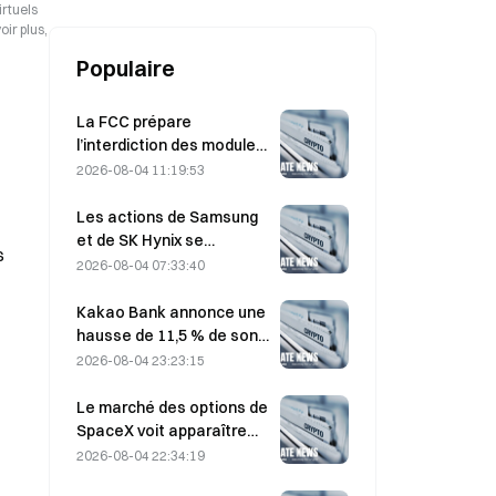
31 juillet, une première en 28 ans
irtuels
ir plus,
Populaire
La FCC prépare
l’interdiction des modules
optiques chinois pour
2026-08-04 11:19:53
centres de données ;
Xinyuan pourrait subir un
Les actions de Samsung
impact sur 27 % de sa part
et de SK Hynix se
s
de marché.
redressent après des
2026-08-04 07:33:40
pertes de 5 % grâce aux
achats des particuliers
Kakao Bank annonce une
hausse de 11,5 % de son
bénéfice net au deuxième
2026-08-04 23:23:15
trimestre, le bénéfice net
du premier semestre
Le marché des options de
atteignant un niveau
SpaceX voit apparaître
record
$20M de mystérieuses
2026-08-04 22:34:19
positions sur des calls