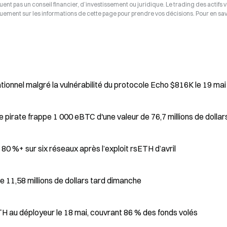
tuent pas un conseil financier, d’investissement ou juridique. Le trading des actifs v
uement sur les informations de cette page pour prendre vos décisions. Pour en savo
Le réseau Monad reste sans impact et opérationnel malgré la vulnérabilité du protocole Echo $816K le 19 mai
 pirate frappe 1 000 eBTC d'une valeur de 76,7 millions de dollar
 80 %+ sur six réseaux après l’exploit rsETH d’avril
e 11,58 millions de dollars tard dimanche
H au déployeur le 18 mai, couvrant 86 % des fonds volés