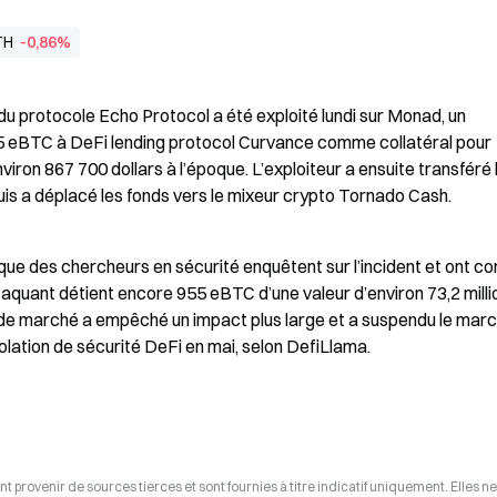
TH
-0,86%
du protocole Echo Protocol a été exploité lundi sur Monad, un 
 eBTC à DeFi lending protocol Curvance comme collatéral pour 
ron 867 700 dollars à l’époque. L’exploiteur a ensuite transféré l
is a déplacé les fonds vers le mixeur crypto Tornado Cash.
e des chercheurs en sécurité enquêtent sur l’incident et ont con
taquant détient encore 955 eBTC d’une valeur d’environ 73,2 milli
 de marché a empêché un impact plus large et a suspendu le marc
lation de sécurité DeFi en mai, selon DefiLlama.
t provenir de sources tierces et sont fournies à titre indicatif uniquement. Elles ne