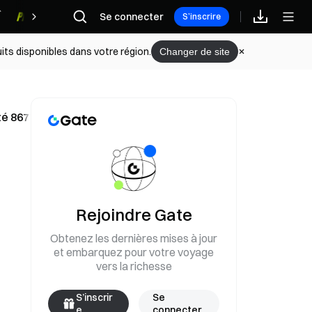
Se connecter
Récompenses
S’inscrire
its disponibles dans votre région.
Changer de site
é 867 700 dollars en WBTC lundi
Rejoindre Gate
Obtenez les dernières mises à jour
et embarquez pour votre voyage
vers la richesse
S’inscrir
Se
e
connecter