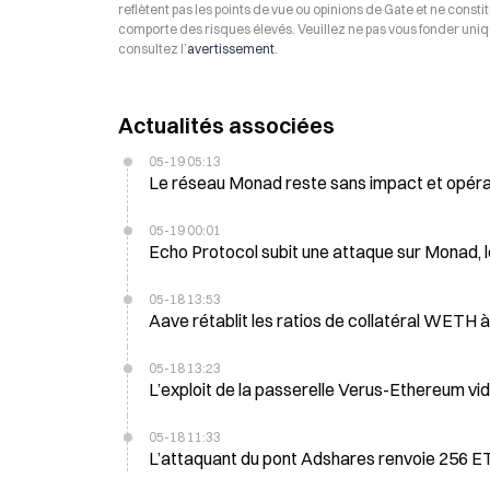
reflètent pas les points de vue ou opinions de Gate et ne consti
comporte des risques élevés. Veuillez ne pas vous fonder uniq
consultez l’
avertissement
.
Actualités associées
05-19 05:13
05-19 00:01
Echo Protocol subit une attaque sur Monad, le
05-18 13:53
Aave rétablit les ratios de collatéral WETH à
05-18 13:23
L’exploit de la passerelle Verus-Ethereum vid
05-18 11:33
L’attaquant du pont Adshares renvoie 256 ET