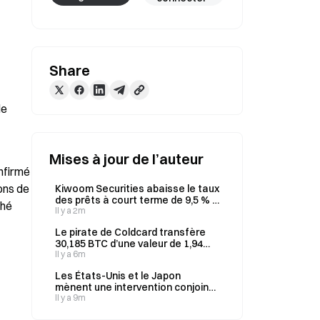
Share
e 
Mises à jour de l’auteur
firmé 
ons de 
Kiwoom Securities abaisse le taux
des prêts à court terme de 9,5 % à
hé 
7,95 %, à compter du 14 août
Il y a 2m
Le pirate de Coldcard transfère
30,185 BTC d’une valeur de 1,94
million de dollars vers un nouveau
Il y a 6m
portefeuille plus tôt aujourd’hui
Les États-Unis et le Japon
mènent une intervention conjointe
de 12 000 à 13 000 milliards de
Il y a 9m
yens sur le marché des changes le