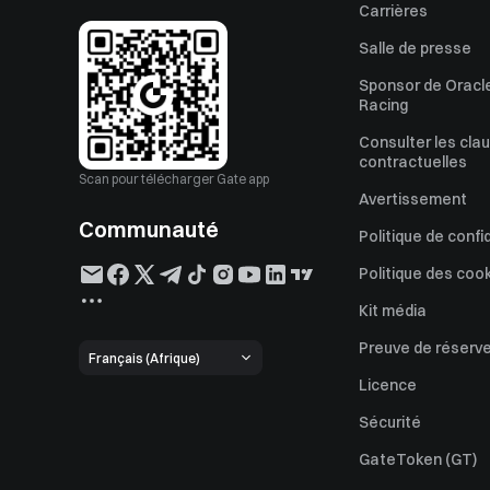
Carrières
Salle de presse
Sponsor de Oracle
Racing
Consulter les cla
contractuelles
Scan pour télécharger Gate app
Avertissement
Communauté
Politique de confi
Politique des coo
Kit média
Preuve de réserv
Français (Afrique)
Licence
Sécurité
GateToken (GT)