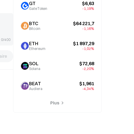
l’attention
GT
$6,63
GateToken
-1,19%
BTC
$64 221,7
Bitcoin
-1,16%
0/400
ETH
$1 897,29
Ethereum
-1,02%
ire
SOL
$72,68
Solana
-2,20%
BEAT
$1,961
Audiera
-4,34%
Plus