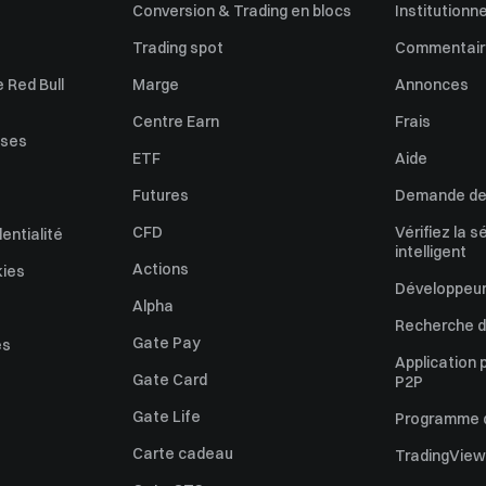
Conversion & Trading en blocs
Institutionne
Trading spot
Commentaire
 Red Bull
Marge
Annonces
Centre Earn
Frais
uses
ETF
Aide
Futures
Demande de 
CFD
Vérifiez la s
dentialité
intelligent
Actions
kies
Développeur
Alpha
Recherche de
Gate Pay
es
Application 
Gate Card
P2P
Gate Life
Programme d'
Carte cadeau
TradingView