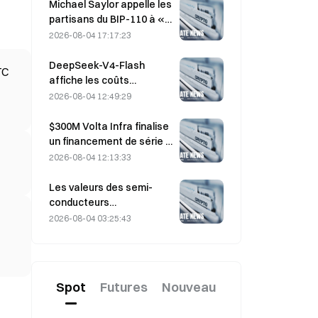
assortis d’un prix
Michael Saylor appelle les
d’exercice de 330 dollars
partisans du BIP-110 à «
avant l’échéance de
se retirer », alors que le
2026-08-04 17:17:23
vendredi
soutien des mineurs
stagne à 2,70 %
DeepSeek-V4-Flash
TC
affiche les coûts
d’exploitation les plus bas
2026-08-04 12:49:29
parmi les principaux
modèles d’IA dans les
$300M Volta Infra finalise
derniers tests de
un financement de série A
référence
à une valorisation de 2,4
2026-08-04 12:13:33
milliards de dollars, mené
par a16z et Altimeter
Les valeurs des semi-
conducteurs
rebondissent après les
2026-08-04 03:25:43
ventes massives de juillet,
l’indice SOX ayant gagné
8,2 % la semaine dernière ;
les résultats d’AMD, de
Spot
Futures
Nouveau
Western Digital et de
SanDisk au centre de