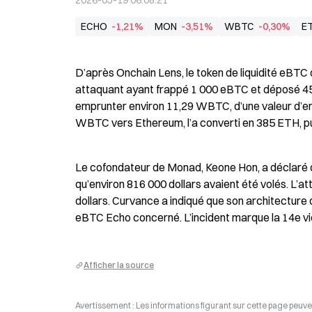
2026-05-19 06:08:21
ECHO
-1,21%
MON
-3,51%
WBTC
-0,30%
E
D’après Onchain Lens, le token de liquidité eBTC 
attaquant ayant frappé 1 000 eBTC et déposé 45
emprunter environ 11,29 WBTC, d’une valeur d’envi
WBTC vers Ethereum, l’a converti en 385 ETH, pu
Le cofondateur de Monad, Keone Hon, a déclaré qu
qu’environ 816 000 dollars avaient été volés. L’at
dollars. Curvance a indiqué que son architecture
eBTC Echo concerné. L’incident marque la 14e vio
Afficher la source
Avertissement : Les informations figurant sur cette page peuven