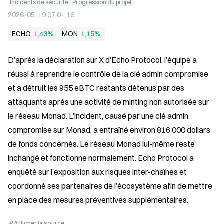
Incidents de sécurité
Progression du projet
2026-05-19 07:01:16
ECHO
1,43%
MON
1,15%
D’après la déclaration sur X d’Echo Protocol, l’équipe a 
réussi à reprendre le contrôle de la clé admin compromise 
et a détruit les 955 eBTC restants détenus par des 
attaquants après une activité de minting non autorisée sur 
le réseau Monad. L’incident, causé par une clé admin 
compromise sur Monad, a entraîné environ 816 000 dollars 
de fonds concernés. Le réseau Monad lui-même reste 
inchangé et fonctionne normalement. Echo Protocol a 
enquêté sur l’exposition aux risques inter-chaînes et 
coordonné ses partenaires de l’écosystème afin de mettre 
en place des mesures préventives supplémentaires.
Afficher la source