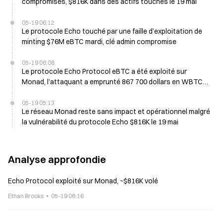
compromises, $816K dans des actifs touchés le 19 mai
05-19 06:12
Le protocole Echo touché par une faille d’exploitation de
minting $76M eBTC mardi, clé admin compromise
05-19 06:08
Le protocole Echo Protocol eBTC a été exploité sur
Monad, l’attaquant a emprunté 867 700 dollars en WBTC
lundi
05-19 05:13
Le réseau Monad reste sans impact et opérationnel malgré
la vulnérabilité du protocole Echo $816K le 19 mai
Analyse approfondie
Echo Protocol exploité sur Monad, ~$816K volé
Ethan Brooks
05-19 06:16