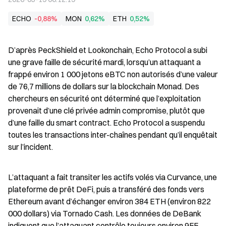
ECHO
-0,88%
MON
0,62%
ETH
0,52%
D’après PeckShield et Lookonchain, Echo Protocol a subi 
une grave faille de sécurité mardi, lorsqu’un attaquant a 
frappé environ 1 000 jetons eBTC non autorisés d’une valeur 
de 76,7 millions de dollars sur la blockchain Monad. Des 
chercheurs en sécurité ont déterminé que l’exploitation 
provenait d’une clé privée admin compromise, plutôt que 
d’une faille du smart contract. Echo Protocol a suspendu 
toutes les transactions inter-chaînes pendant qu’il enquêtait 
sur l’incident.
L’attaquant a fait transiter les actifs volés via Curvance, une 
plateforme de prêt DeFi, puis a transféré des fonds vers 
Ethereum avant d’échanger environ 384 ETH (environ 822 
000 dollars) via Tornado Cash. Les données de DeBank 
indiquent que l’attaquant contrôle toujours environ 955 