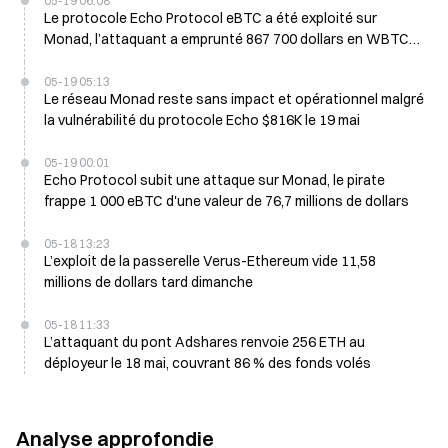
05-19 06:08
Le protocole Echo Protocol eBTC a été exploité sur
Monad, l’attaquant a emprunté 867 700 dollars en WBTC
lundi
05-19 05:13
Le réseau Monad reste sans impact et opérationnel malgré
la vulnérabilité du protocole Echo $816K le 19 mai
05-19 00:01
Echo Protocol subit une attaque sur Monad, le pirate
frappe 1 000 eBTC d'une valeur de 76,7 millions de dollars
05-18 13:23
L’exploit de la passerelle Verus-Ethereum vide 11,58
millions de dollars tard dimanche
05-18 11:33
L’attaquant du pont Adshares renvoie 256 ETH au
déployeur le 18 mai, couvrant 86 % des fonds volés
Analyse approfondie