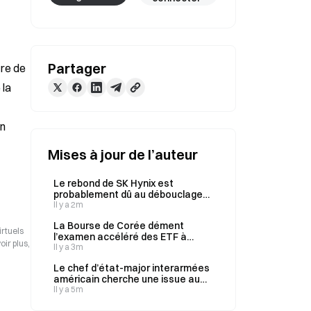
Partager
re de 
la 
n 
Mises à jour de l’auteur
Le rebond de SK Hynix est
probablement dû au débouclage
de positions vendeuses, et non à
Il y a 2m
une confirmation de la demande,
La Bourse de Corée dément
selon un analyste.
irtuels
l’examen accéléré des ETF à
ir plus,
effet de levier liés à Samsung et
Il y a 3m
SK Hynix le 8 août
Le chef d’état-major interarmées
américain cherche une issue au
conflit avec l’Iran, invoquant les
Il y a 5m
limites de l’action militaire.