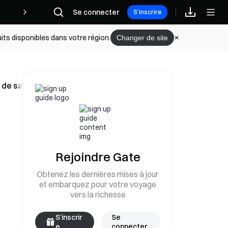
Récompenses
Se connecter
S’inscrire
its disponibles dans votre région.
Changer de site
de sa visite dans le Yunnan du 1er au 2 juin
Rejoindre Gate
Obtenez les dernières mises à jour
et embarquez pour votre voyage
vers la richesse
S’inscrir
Se
e
connecter