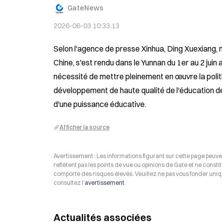
GateNews
2026-06-03 10:33:13
Selon l'agence de presse Xinhua, Ding Xuexiang,
Chine, s'est rendu dans le Yunnan du 1er au 2 juin 
nécessité de mettre pleinement en œuvre la polit
développement de haute qualité de l'éducation de
d'une puissance éducative.
Afficher la source
Avertissement : Les informations figurant sur cette page peuven
reflètent pas les points de vue ou opinions de Gate et ne consti
comporte des risques élevés. Veuillez ne pas vous fonder uniq
consultez l’
avertissement
.
Actualités associées