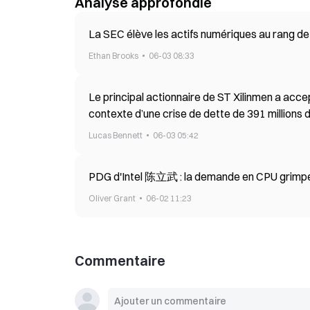
Analyse approfondie
La SEC élève les actifs numériques au rang de 
Ethan Brooks
06-03 08:33
Le principal actionnaire de ST Xilinmen a accep
contexte d’une crise de dette de 391 millions 
Lucas Bennett
06-03 05:42
PDG d'Intel 陈立武 : la demande en CPU grimp
Oliver Grant
06-02 11:23
Commentaire