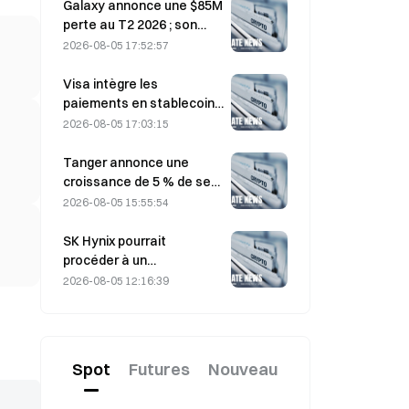
moteur BE-4
Galaxy annonce une $85M
perte au T2 2026 ; son
chiffre d’affaires est
2026-08-05 17:52:57
inférieur de 300 millions de
dollars aux prévisions, et
Visa intègre les
son action chute de 7,23
paiements en stablecoins
%
à Visa Direct grâce à un
2026-08-05 17:03:15
partenariat avec Zero
Hash
Tanger annonce une
croissance de 5 % de ses
ventes, portée par le
2026-08-05 15:55:54
tourisme lié à la Coupe du
monde en juin-juillet
SK Hynix pourrait
procéder à un
fractionnement de ses
2026-08-05 12:16:39
actions alors que le cours
s’envole, un dirigeant
jugeant cette possibilité «
pas impossible ».
Spot
Futures
Nouveau