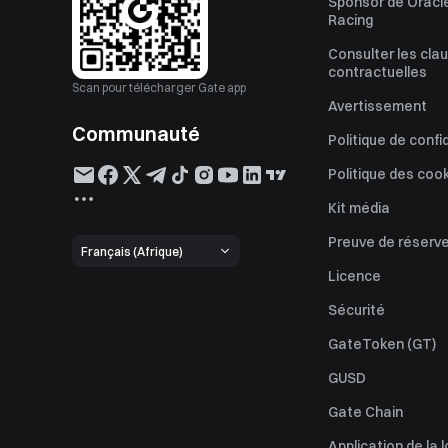
Sponsor de Oracle
Racing
Consulter les cla
contractuelles
Scan pour télécharger Gate app
Avertissement
Communauté
Politique de confi
Politique des coo
Kit média
Preuve de réserv
Français (Afrique)
Licence
Sécurité
GateToken (GT)
GUSD
Gate Chain
Application de la l