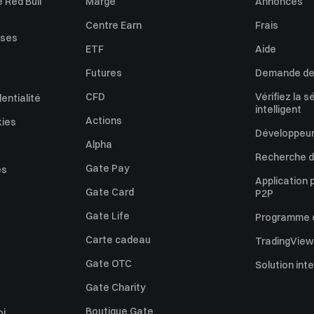
 Red Bull
Marge
Annonces
Centre Earn
Frais
uses
ETF
Aide
Futures
Demande de 
CFD
Vérifiez la s
dentialité
intelligent
Actions
kies
Développeur
Alpha
Recherche de
Gate Pay
es
Application 
Gate Card
P2P
Gate Life
Programme d'
Carte cadeau
TradingView
Gate OTC
Solution int
Gate Charity
Boutique Gate
oi