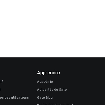
Apprendre
IP
Académie
l
Actualités de Gate
s des utilisateurs
Gate Blog