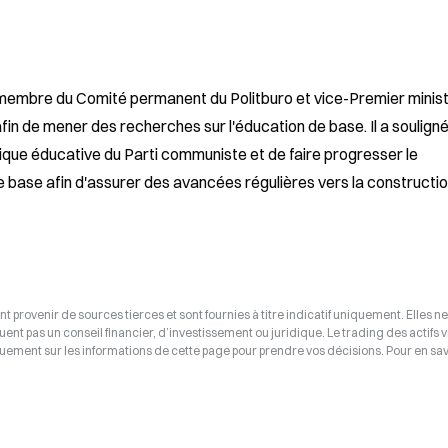
 membre du Comité permanent du Politburo et vice-Premier minist
afin de mener des recherches sur l'éducation de base. Il a souligné 
ique éducative du Parti communiste et de faire progresser le 
 base afin d'assurer des avancées régulières vers la constructio
t provenir de sources tierces et sont fournies à titre indicatif uniquement. Elles ne
tuent pas un conseil financier, d’investissement ou juridique. Le trading des actifs v
uement sur les informations de cette page pour prendre vos décisions. Pour en savo