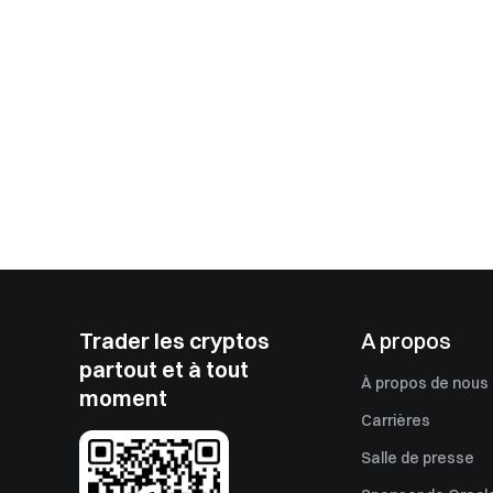
Trader les cryptos
A propos
partout et à tout
À propos de nous
moment
Carrières
Salle de presse