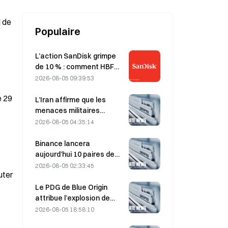
l de
Populaire
L’action SanDisk grimpe
de 10 % : comment HBF
ouvre un nouveau cycle
2026-08-05 09:39:53
pour le stockage de l’IA,
e 29
et les résultats financiers
L’Iran affirme que les
peuvent-ils confirmer la
menaces militaires
thèse de croissance ?
américaines retardent
2026-08-05 04:35:14
l’accord avec Oman sur le
détroit d’Ormuz, prévu le 5
Binance lancera
août.
aujourd’hui 10 paires de
trading bStocks à 20 h 00
2026-08-05 02:33:45
uter
(UTC+8), sans frais maker.
Le PDG de Blue Origin
attribue l’explosion de
New Glenn en mai à une
2026-08-05 18:58:10
défaillance de la vanne du