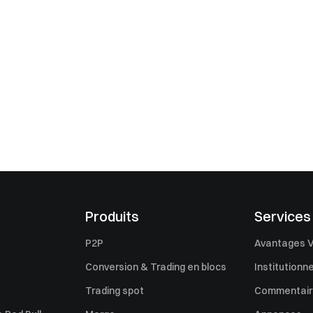
Produits
Services
P2P
Avantages V
Conversion & Trading en blocs
Institutionne
Trading spot
Commentaire