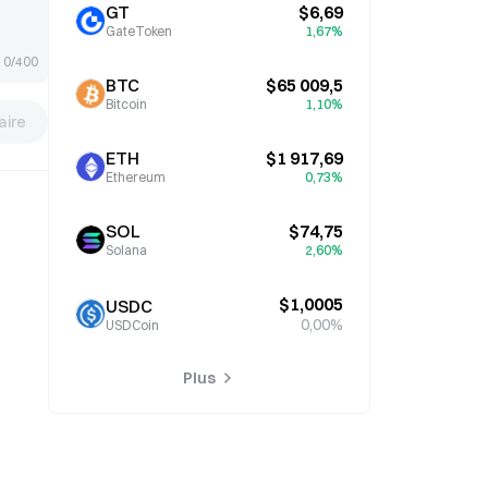
GT
$6,69
GateToken
1,67%
0/400
BTC
$65 009,5
Bitcoin
1,10%
ire
ETH
$1 917,69
Ethereum
0,73%
SOL
$74,75
Solana
2,60%
$1,0005
USDC
0,00%
USDCoin
Plus