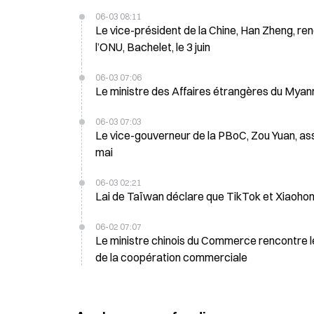
06-03 08:11
Le vice-président de la Chine, Han Zheng, re
l’ONU, Bachelet, le 3 juin
06-03 07:06
Le ministre des Affaires étrangères du Myanma
06-03 07:03
Le vice-gouverneur de la PBoC, Zou Yuan, ass
mai
06-03 02:21
Lai de Taïwan déclare que TikTok et Xiaohongs
06-02 07:07
Le ministre chinois du Commerce rencontre le m
de la coopération commerciale