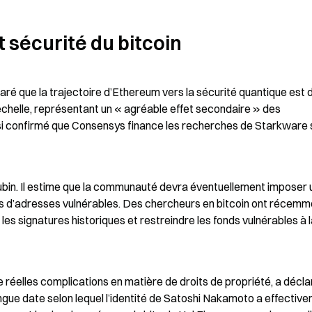
 sécurité du bitcoin
aré que la trajectoire d’Ethereum vers la sécurité quantique est d
l’échelle, représentant un « agréable effet secondaire » des 
ssi confirmé que Consensys finance les recherches de Starkware s
Lubin. Il estime que la communauté devra éventuellement imposer 
pes d’adresses vulnérables. Des chercheurs en bitcoin ont récemm
 signatures historiques et restreindre les fonds vulnérables à l
 réelles complications en matière de droits de propriété, a déclar
ngue date selon lequel l’identité de Satoshi Nakamoto a effective