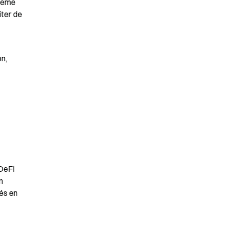
tème 
ter de 
, 
DeFi 
 
és en 