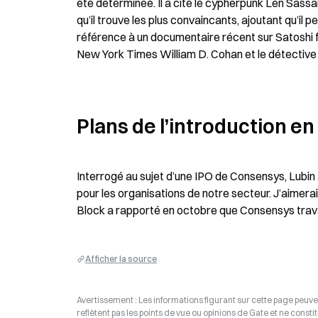
été déterminée. Il a cité le cypherpunk Len Sass
qu’il trouve les plus convaincants, ajoutant qu’il 
référence à un documentaire récent sur Satoshi 
New York Times William D. Cohan et le détective
Plans de l’introduction e
Interrogé au sujet d’une IPO de Consensys, Lubin 
pour les organisations de notre secteur. J’aimera
Block a rapporté en octobre que Consensys trav
Afficher la source
Avertissement : Les informations figurant sur cette page peuven
reflètent pas les points de vue ou opinions de Gate et ne consti