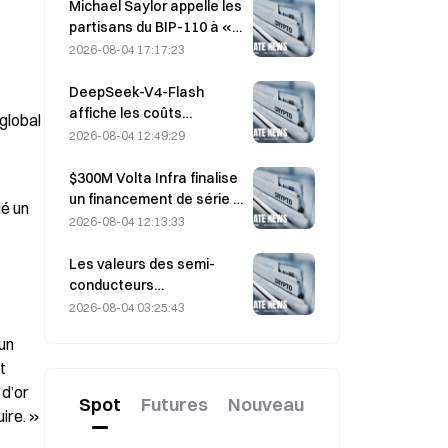
assortis d’un prix
Michael Saylor appelle les
d’exercice de 330 dollars
partisans du BIP-110 à «
avant l’échéance de
se retirer », alors que le
2026-08-04 17:17:23
vendredi
soutien des mineurs
stagne à 2,70 %
DeepSeek-V4-Flash
affiche les coûts
global 
d’exploitation les plus bas
2026-08-04 12:49:29
parmi les principaux
modèles d’IA dans les
$300M Volta Infra finalise
derniers tests de
un financement de série A
é un 
référence
à une valorisation de 2,4
2026-08-04 12:13:33
milliards de dollars, mené
par a16z et Altimeter
Les valeurs des semi-
conducteurs
rebondissent après les
2026-08-04 03:25:43
ventes massives de juillet,
n 
l’indice SOX ayant gagné
 
8,2 % la semaine dernière ;
les résultats d’AMD, de
d’or 
Spot
Futures
Nouveau
Western Digital et de
ire. »
SanDisk au centre de