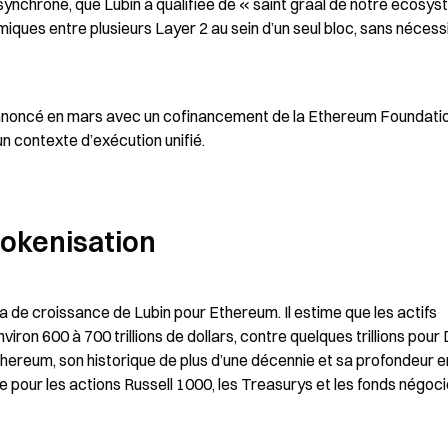
nchrone, que Lubin a qualifiée de « saint graal de notre écosys
iques entre plusieurs Layer 2 au sein d’un seul bloc, sans nécessi
noncé en mars avec un cofinancement de la Ethereum Foundation
un contexte d’exécution unifié.
tokenisation
da de croissance de Lubin pour Ethereum. Il estime que les actifs 
ron 600 à 700 trillions de dollars, contre quelques trillions pour 
Ethereum, son historique de plus d’une décennie et sa profondeur en
le pour les actions Russell 1000, les Treasurys et les fonds négoci