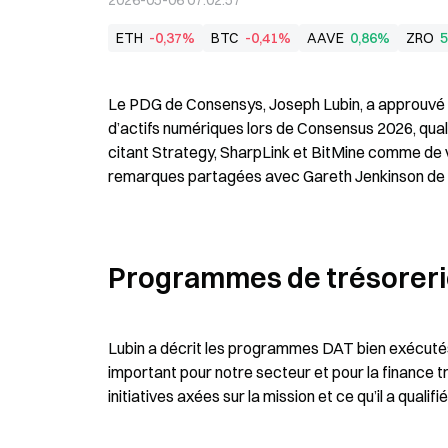
2026-05-06 07:02:57
ETH
-0,37%
BTC
-0,41%
AAVE
0,86%
ZRO
5
Le PDG de Consensys, Joseph Lubin, a approuvé le
d’actifs numériques lors de Consensus 2026, quali
citant Strategy, SharpLink et BitMine comme de v
remarques partagées avec Gareth Jenkinson de 
Programmes de trésorerie
Lubin a décrit les programmes DAT bien exécutés 
important pour notre secteur et pour la finance trad
initiatives axées sur la mission et ce qu’il a qualif