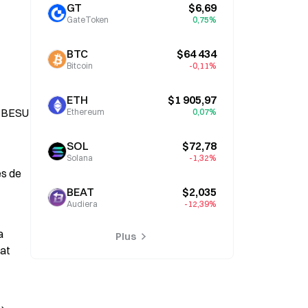
l’attention
GT
$6,69
GateToken
0,75%
BTC
$64 434
Bitcoin
-0,11%
ETH
$1 905,97
n BESU 
Ethereum
0,07%
SOL
$72,78
Solana
-1,32%
s de 
BEAT
$2,035
Audiera
-12,39%
 
Plus
at 