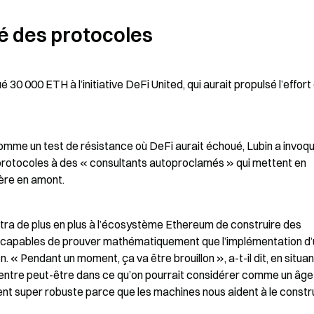
té des protocoles
0 000 ETH à l’initiative DeFi United, qui aurait propulsé l’effort 
omme un test de résistance où DeFi aurait échoué, Lubin a invoqu
 protocoles à des « consultants autoproclamés » qui mettent en 
ière en amont.
tra de plus en plus à l’écosystème Ethereum de construire des 
s, capables de prouver mathématiquement que l’implémentation d’u
Pendant un moment, ça va être brouillon », a-t-il dit, en situant
 entre peut-être dans ce qu’on pourrait considérer comme un âge 
ment super robuste parce que les machines nous aident à le constru