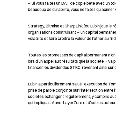
« Si vous faites un DAT de copie bête avec un to
beaucoup de durabilité, vous ne faites qu’abîmer
Strategy, Bitmine et SharpLink (où Lubin joue le r
organisations construisant « un capital permanent
volatilité et faire croître la valeur de l’ether au fil
Toutes les promesses de capital permanent n’ont 
lors d’un appel aux résultats que la société « va p
financer les dividendes STRC, revenant ainsi sur
Lubin a particulièrement salué l’exécution de To
prise de parole conjointe sur l’intersection entre 
sociétés échangent régulièrement, y compris autou
qui impliquait Aave, LayerZero et d’autres acteu