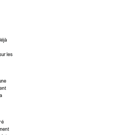
éjà 
ur les 
une 
ent 
a 
é 
ment 