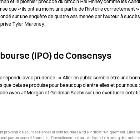
aman et le pionnier précoce du bitcoin Hal Finney comme les candi
pense que « ils ont au moins une partie de l’histoire correctement » 
fondé sur une enquête de quatre ans menée par l’auteur à succès 
 privé Tyler Maroney.
n bourse (IPO) de Consensys
a répondu avec prudence : « Aller en public semble être une bonn
is que cela se produise pour beaucoup d’entre elles et pour nous. 
aille avec JPMorgan et Goldman Sachs sur une éventuelle cotati
t provenir de sources tierces et sont fournies à titre indicatif uniquement. Elles ne
tuent pas un conseil financier, d’investissement ou juridique. Le trading des actifs v