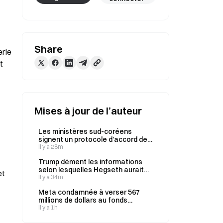
Share
rie 
 
Mises à jour de l’auteur
Les ministères sud-coréens
signent un protocole d’accord de
coopération sur la politique
Il y a 28m
relative aux batteries usagées
Trump dément les informations
selon lesquelles Hegseth aurait
t 
été rappelé à l’ordre en raison
Il y a 34m
d’une pénurie de munitions
Meta condamnée à verser 567
millions de dollars au fonds
d’indemnisation du Nouveau-
Il y a 1h
Mexique