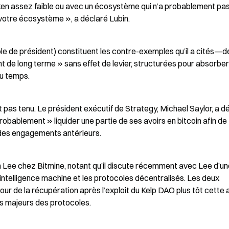
ken assez faible ou avec un écosystème qui n’a probablement pas
 votre écosystème », a déclaré Lubin.
ôle de président) constituent les contre-exemples qu’il a cités—de
 de long terme » sans effet de levier, structurées pour absorber 
 du temps.
pas tenu. Le président exécutif de Strategy, Michael Saylor, a dé
robablement » liquider une partie de ses avoirs en bitcoin afin de 
 des engagements antérieurs.
m Lee chez Bitmine, notant qu’il discute récemment avec Lee d’un
l’intelligence machine et les protocoles décentralisés. Les deux 
r de la récupération après l’exploit du Kelp DAO plus tôt cette a
rs majeurs des protocoles.