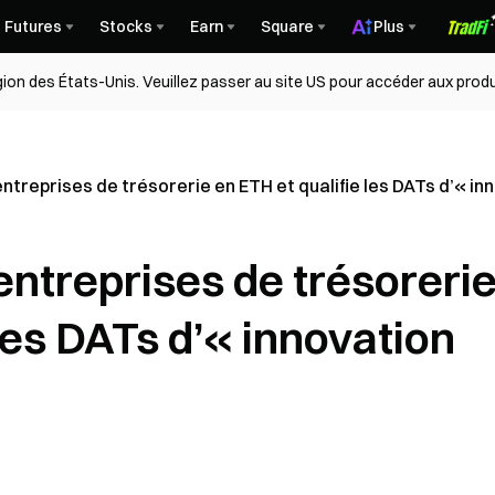
Futures
Stocks
Earn
Square
Plus
égion des États-Unis. Veuillez passer au site US pour accéder aux produ
entreprises de trésorerie en ETH et qualifie les DATs d’« i
 entreprises de trésoreri
 les DATs d’« innovation