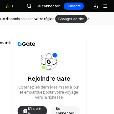
Se connecter
Récompenses
S’inscrire
its disponibles dans votre région.
Changer de site
nnovation profonde »
e
Rejoindre Gate
Obtenez les dernières mises à jour
et embarquez pour votre voyage
vers la richesse
S’inscrir
Se
e
connecter