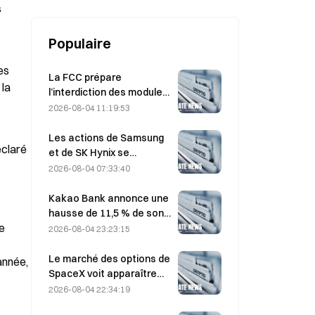
 
Populaire
s 
La FCC prépare
la 
l’interdiction des modules
optiques chinois pour
2026-08-04 11:19:53
centres de données ;
Xinyuan pourrait subir un
Les actions de Samsung
claré 
impact sur 27 % de sa part
et de SK Hynix se
de marché.
redressent après des
2026-08-04 07:33:40
pertes de 5 % grâce aux
achats des particuliers
Kakao Bank annonce une
hausse de 11,5 % de son
e 
bénéfice net au deuxième
2026-08-04 23:23:15
trimestre, le bénéfice net
du premier semestre
Le marché des options de
nnée, 
atteignant un niveau
SpaceX voit apparaître
record
$20M de mystérieuses
2026-08-04 22:34:19
positions sur des calls