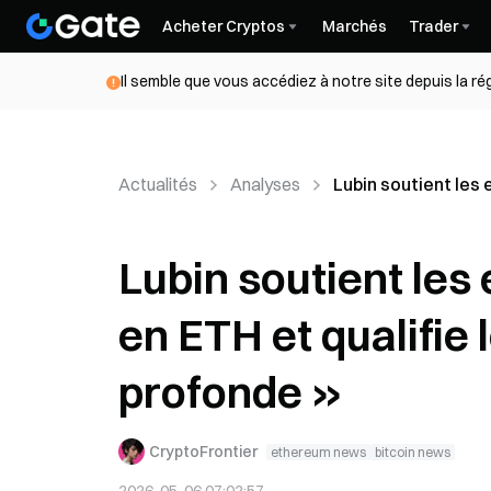
Acheter Cryptos
Marchés
Trader
Il semble que vous accédiez à notre site depuis la r
Actualités
Analyses
Lubin soutient les 
Lubin soutient les
en ETH et qualifie
profonde »
CryptoFrontier
ethereum news
bitcoin news