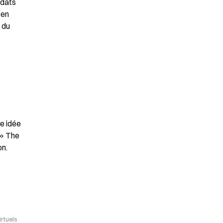
dats 
en 
du 
e idée 
» The 
on.
irtuels