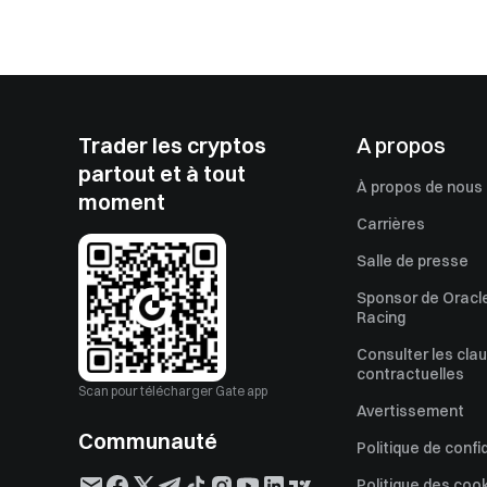
Trader les cryptos
A propos
partout et à tout
À propos de nous
moment
Carrières
Salle de presse
Sponsor de Oracle
Racing
Consulter les cla
contractuelles
Scan pour télécharger Gate app
Avertissement
Communauté
Politique de confi
Politique des coo