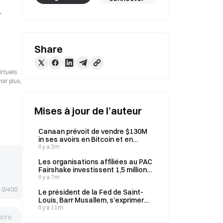
.
Share
irtuels
ir plus,
Mises à jour de l’auteur
Canaan prévoit de vendre $130M
in ses avoirs en Bitcoin et en
Ethereum pour financer $30M
Il y a 3m
Stock le rachat d’actions.
Les organisations affiliées au PAC
Fairshake investissent 1,5 million
de dollars dans 3 élections d’État
Il y a 7m
américaines après une défaite
0/400
Le président de la Fed de Saint-
lors des primaires du Michigan
Louis, Barr Musallem, s’exprimera
sur les perspectives économiques
Il y a 11m
américaines dans 10 minutes.
ire