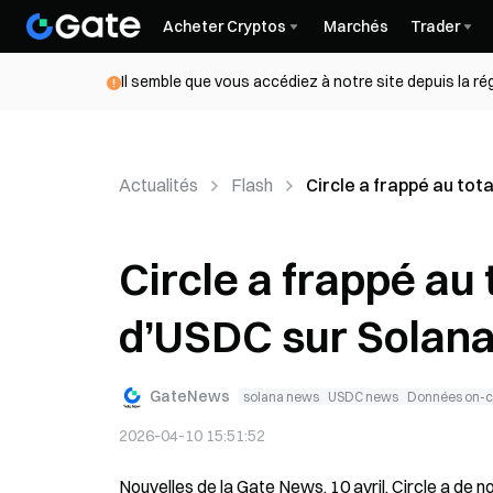
Acheter Cryptos
Marchés
Trader
Il semble que vous accédiez à notre site depuis la r
Actualités
Flash
Circle a frappé au tot
Circle a frappé au 
d’USDC sur Solana
GateNews
solana news
USDC news
Données on-c
2026-04-10 15:51:52
Nouvelles de la Gate News, 10 avril, Circle a de 