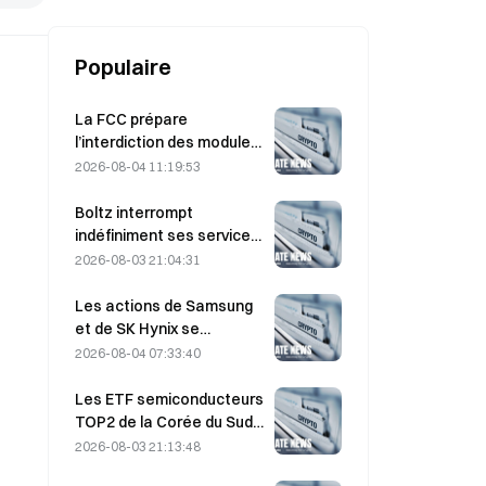
Populaire
La FCC prépare
l’interdiction des modules
optiques chinois pour
2026-08-04 11:19:53
centres de données ;
Xinyuan pourrait subir un
Boltz interrompt
impact sur 27 % de sa part
indéfiniment ses services
de marché.
de pont Bitcoin après des
2026-08-03 21:04:31
attaques assistées par IA
Les actions de Samsung
et de SK Hynix se
redressent après des
2026-08-04 07:33:40
pertes de 5 % grâce aux
achats des particuliers
Les ETF semiconducteurs
TOP2 de la Corée du Sud
chutent de 36 % au cours
2026-08-03 21:13:48
du mois passé, tandis que