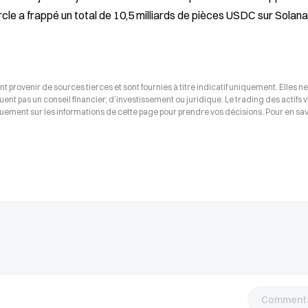
le a frappé un total de 10,5 milliards de pièces USDC sur Solana
t provenir de sources tierces et sont fournies à titre indicatif uniquement. Elles ne
tuent pas un conseil financier, d’investissement ou juridique. Le trading des actifs v
uement sur les informations de cette page pour prendre vos décisions. Pour en savo
Commenta