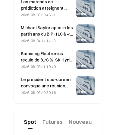
les flux s’inversent
Les marchés de
prédiction atteignent
$54B de volume en juillet,
2026-08-03 20:48:21
tandis que la Coupe du
monde stimule le trading.
Michael Saylor appelle les
partisans du BIP-110 à «
se retirer », alors que le
2026-08-04 17:17:23
soutien des mineurs
stagne à 2,70 %
Samsung Electronics
recule de 8,76 %, SK Hynix
baisse de 8,79 % le 4 août
2026-08-03 21:19:49
après la reprise observée
en juillet
Le président sud-coréen
convoque une réunion
d’urgence de 7,5 heures
2026-08-03 20:30:16
sur le logement et les
actions le 3 août, alors
que le KOSPI recule de
31 %.
Spot
Futures
Nouveau