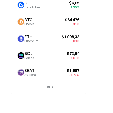
GT
$6,65
GateToken
2,30%
BTC
$64 476
Bitcoin
-0,35%
ETH
$1 908,32
Ethereum
-0,09%
SOL
$72,94
Solana
-1,63%
BEAT
$1,987
Audiera
-14,72%
Plus