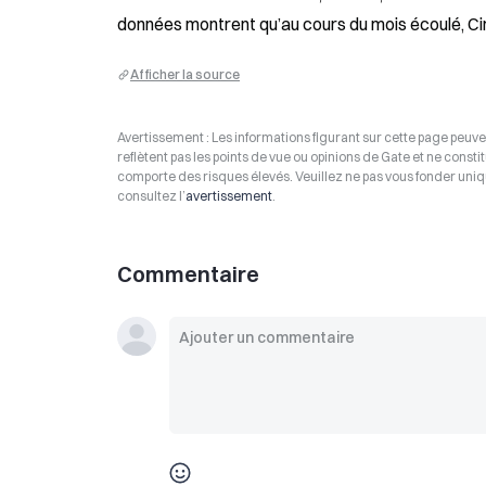
données montrent qu’au cours du mois écoulé, Circ
Afficher la source
Avertissement : Les informations figurant sur cette page peuven
reflètent pas les points de vue ou opinions de Gate et ne consti
comporte des risques élevés. Veuillez ne pas vous fonder uniq
consultez l’
avertissement
.
Commentaire