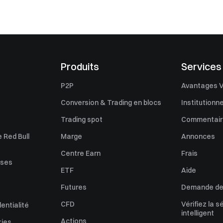
Produits
Services
P2P
Avantages V
Conversion & Trading en blocs
Institutionne
Trading spot
Commentaire
 Red Bull
Marge
Annonces
Centre Earn
Frais
uses
ETF
Aide
Futures
Demande de 
CFD
Vérifiez la s
dentialité
intelligent
Actions
kies