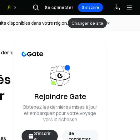
Se connecter
Récompenses
S’inscrire
its disponibles dans votre région.
Changer de site
s dernier
és
r
Rejoindre Gate
Obtenez les dernières mises à jour
et embarquez pour votre voyage
vers la richesse
S’inscrir
Se
es 
e
connecter