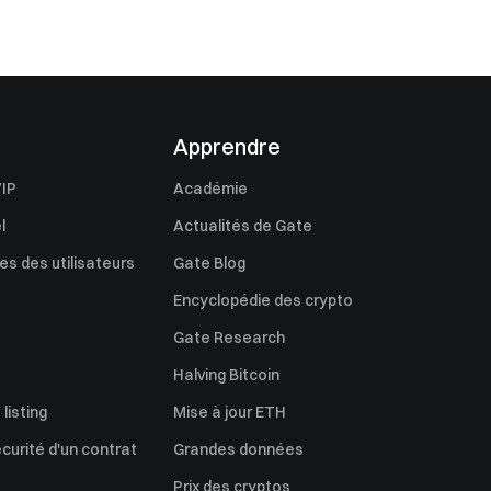
Apprendre
IP
Académie
l
Actualités de Gate
s des utilisateurs
Gate Blog
Encyclopédie des crypto
Gate Research
Halving Bitcoin
listing
Mise à jour ETH
écurité d'un contrat
Grandes données
Prix des cryptos